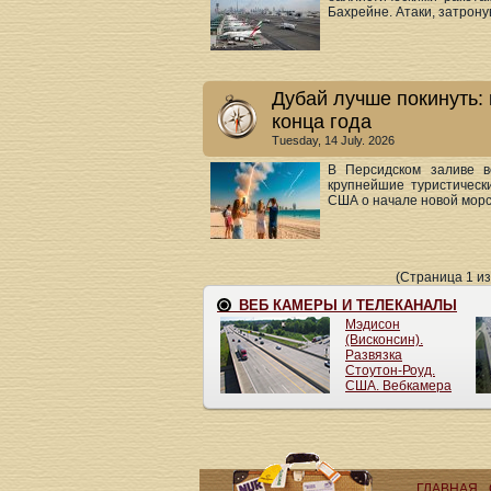
Бахрейне. Атаки, затрону
Дубай лучше покинуть:
конца года
Tuesday, 14 July. 2026
В Персидском заливе в
крупнейшие туристическ
США о начале новой морск
(Страница 1 из
ГЛАВНАЯ