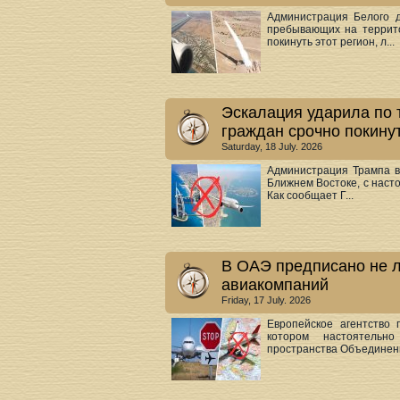
Администрация Белого 
пребывающих на террито
покинуть этот регион, л...
Эскалация ударила по 
граждан срочно покину
Saturday, 18 July. 2026
Администрация Трампа в
Ближнем Востоке, с насто
Как сообщает Г...
В ОАЭ предписано не 
авиакомпаний
Friday, 17 July. 2026
Европейское агентство
котором настоятельно
пространства Объединенн