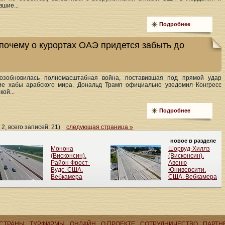
вшие...
Подробнее
 почему о курортах ОАЭ придется забыть до
озобновилась полномасштабная война, поставившая под прямой удар
ие хабы арабского мира. Дональд Трамп официально уведомил Конгресс
ой...
Подробнее
 2, всего записей: 21)
следующая страница »
СТРАНЫ
ТУРФИРМЫ
ОНЛАЙН
О ПРОЕКТЕ
CОТРУДНИЧЕСТВО
ПАРТН