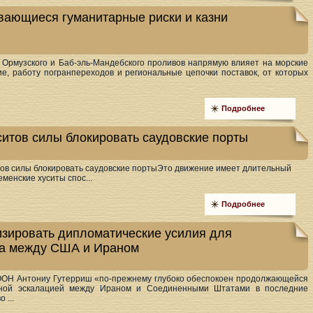
вающиеся гуманитарные риски и казни
 Ормузского и Баб-эль-Мандебского проливов напрямую влияет на морские
е, работу погранпереходов и региональные цепочки поставок, от которых
Подробнее
уситов силы блокировать саудовские порты
итов силы блокировать саудовские портыЭто движение имеет длительный
менские хуситы спос...
Подробнее
зировать дипломатические усилия для
а между США и Ираном
ООН Антониу Гутерриш «по-прежнему глубоко обеспокоен продолжающейся
ной эскалацией между Ираном и Соединенными Штатами в последние
 ...