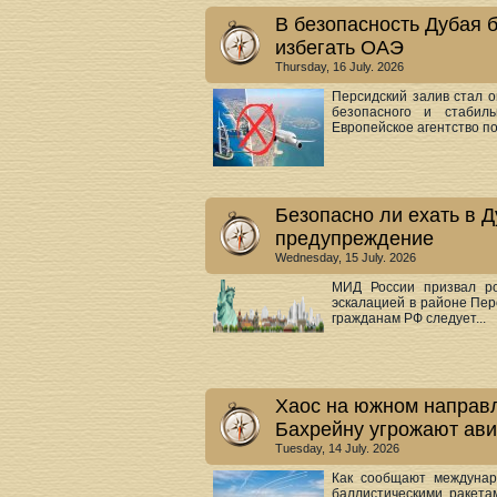
В безопасность Дубая 
избегать ОАЭ
Thursday, 16 July. 2026
Персидский залив стал о
безопасного и стабил
Европейское агентство по.
Безопасно ли ехать в
предупреждение
Wednesday, 15 July. 2026
МИД России призвал ро
эскалацией в районе Пер
гражданам РФ следует...
Хаос на южном направл
Бахрейну угрожают ав
Tuesday, 14 July. 2026
Как сообщают междунар
баллистическими ракет