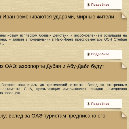
Подробнее
и Иран обмениваются ударами, мирные жители
ены новым всплеском боевых действий и возобновлением эскалации на
иона, – заявил в понедельник в Нью-Йорке пресс-секретарь ООН Стефан
...
Подробнее
из ОАЭ: аэропорты Дубая и Абу-Даби будут
Востоке накалилась до критической отметки. Вслед за экстренным
епартамента США, призывающим американских граждан немедленно
о новое, ещ...
Подробнее
ачу: вслед за ОАЭ туристам предписано его