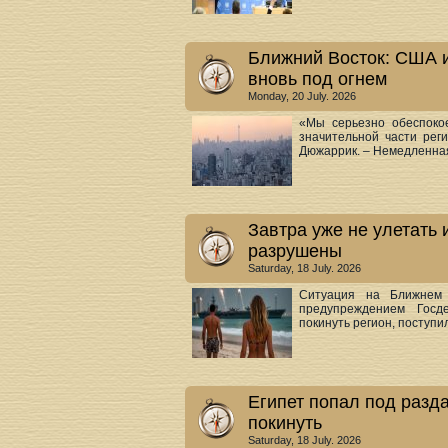
Ближний Восток: США 
вновь под огнем
Monday, 20 July. 2026
«Мы серьезно обеспоко
значительной части рег
Дюжаррик. – Немедленная
Завтра уже не улетать 
разрушены
Saturday, 18 July. 2026
Ситуация на Ближнем 
предупреждением Госд
покинуть регион, поступил
Египет попал под разд
покинуть
Saturday, 18 July. 2026