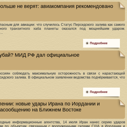
больше не верят: авиакомпания рекомендовано
пасным для авиации: что случилось Статус Персидского залива как самого
ьного транзитного хаба планеты оказался под мощнейшим ударом.
..
Подробнее
 Дубай? МИД РФ дал официальное
ссиян соблюдать максимальную осторожность в связи с нарастающей
сидского залива. В официальном заявлении ведомства подчёркивается, что
Подробнее
ении: новые удары Ирана по Иордании и
иасообщению на Ближнем Востоке
одные информационные агентства, 14 июля Иран нанес серию ударов
ами по объектам, связанным с вооруженными силами США в Иордании и