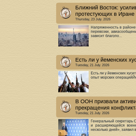
Ближний Восток: усили
протестующих в Иране
Thursday, 23 July. 2026
Напряженность в районе
перевозки, авиасообщени
зависит благопо...
Есть ли у йеменских х
Tuesday, 21 July. 2026
Есть ли у йеменских хус
опыт морских операцийЙе
В ООН призвали активи
прекращения конфликт
Tuesday, 21 July. 2026
Генеральный секретарь 
и расширяющейся воен
несколько дней», заявил во