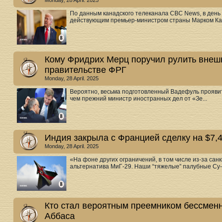
Monday, 28 April. 2025
По данным канадского телеканала CBC News, в день 
действующим премьер-министром страны Марком Кар
Кому Фридрих Мерц поручил рулить внеш
правительстве ФРГ
Monday, 28 April. 2025
Вероятно, весьма подготовленный Вадефуль проявит
чем прежний министр иностранных дел от «Зе...
Индия закрыла с Францией сделку на $7,4
Monday, 28 April. 2025
«На фоне других ограничений, в том числе из-за сан
альтернатива МиГ-29. Наши “тяжелые” палубные Су-33
Кто стал вероятным преемником бессмен
Аббаса