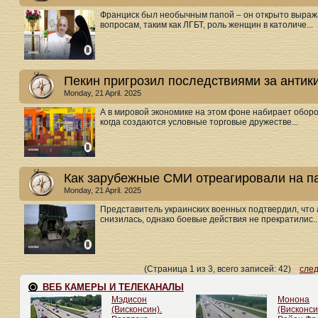
Франциск был необычным папой – он открыто выраж
вопросам, таким как ЛГБТ, роль женщин в католиче...
Пекин пригрозил последствиями за антик
Monday, 21 April. 2025
А в мировой экономике на этом фоне набирает обор
когда создаются условные торговые дружестве...
Как зарубежные СМИ отреагировали на п
Monday, 21 April. 2025
Представитель украинских военных подтвердил, что 
снизилась, однако боевые действия не прекратилис..
(Страница 1 из 3, всего записей: 42)
сле