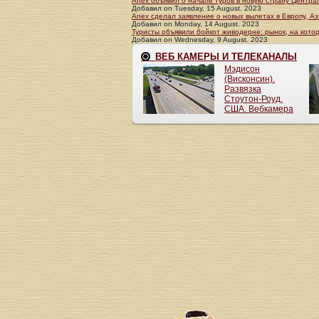
Anex объявил о начале туров в новую страну Центра
Добавил
on
Tuesday, 15 August. 2023
Anex сделал заявление о новых вылетах в Европу, Аз
Добавил
on
Monday, 14 August. 2023
Туристы объявили бойкот живодерне: рынок, на кото
Добавил
on
Wednesday, 9 August. 2023