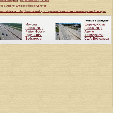
льной Америки для российских туристов
ию и Африку для российских туристов
ром забивали собак, был главной достопримечательностью и вызвал громкий скандал