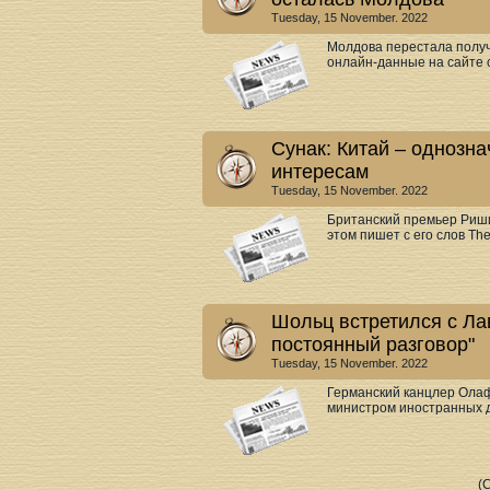
Tuesday, 15 November. 2022
Молдова перестала получ
онлайн-данные на сайте о
Сунак: Китай – однозна
интересам
Tuesday, 15 November. 2022
Британский премьер Риши
этом пишет с его слов The 
Шольц встретился с Лав
постоянный разговор"
Tuesday, 15 November. 2022
Германский канцлер Олаф
министром иностранных д
(