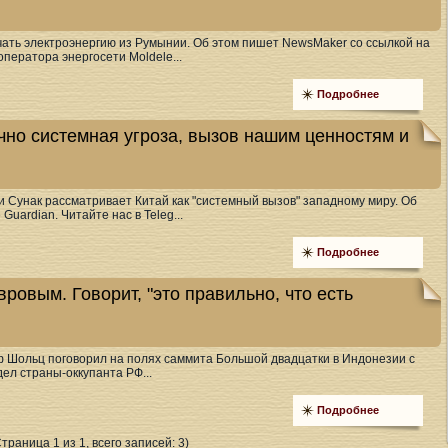
ать электроэнергию из Румынии. Об этом пишет NewsMaker со ссылкой на
ператора энергосети Moldele...
Подробнее
чно системная угроза, вызов нашим ценностям и
 Сунак рассматривает Китай как "системный вызов" западному миру. Об
Guardian. Читайте нас в Teleg...
Подробнее
ровым. Говорит, "это правильно, что есть
 Шольц поговорил на полях саммита Большой двадцатки в Индонезии с
ел страны-оккупанта РФ...
Подробнее
Страница 1 из 1, всего записей: 3)