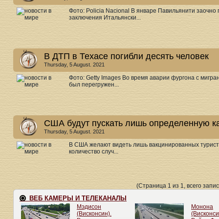
Фото: Policia Nacional В январе Павильянити заочно
заключения Итальянски...
В ДТП в Техасе погибли десять человек
Thursday, 5 August. 2021
Фото: Getty Images Во время аварии фургона с мигра
был перегружен...
США будут пускать лишь определенную к
Thursday, 5 August. 2021
В США желают видеть лишь вакцинированных туристо
количество случ...
(Страница 1 из 1, всего запис