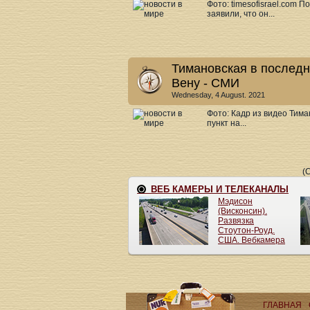
Фото: timesofisrael.com 
заявили, что он...
Тимановская в последн
Вену - СМИ
Wednesday, 4 August. 2021
Фото: Кадр из видео Тим
пункт на...
(
ГЛАВНАЯ