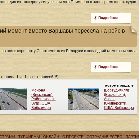
Позже один из танкеров двинулся с места Примерно в одно время шесть судов
Подробнее
ий момент вместо Варшавы пересела на рейс в
ановская в аэропорту Спортсменка из Беларуси в последний момент сменила
Подробнее
Страница 1 из 1, всего записей: 5)
СТРАНЫ
ТУРФИРМЫ
ОНЛАЙН
О ПРОЕКТЕ
CОТРУДНИЧЕСТВО
ПАРТН