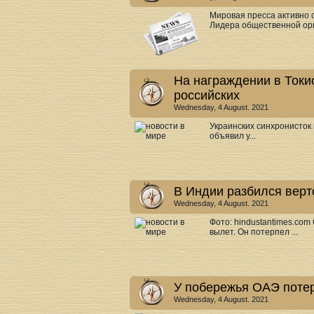
Мировая пресса активно 
Лидера общественной орг
На награждении в Токи
российских
Wednesday, 4 August. 2021
Украинских синхронисток
объявил у...
В Индии разбился верт
Wednesday, 4 August. 2021
Фото: hindustantimes.co
вылет. Он потерпел ...
У побережья ОАЭ потер
Wednesday, 4 August. 2021