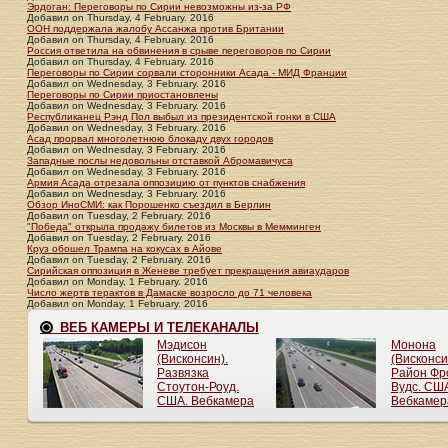
Эрдоган: Переговоры по Сирии невозможны из-за РФ
Добавил
on
Thursday, 4 February. 2016
ООН поддержала жалобу Ассанжа против Британии
Добавил
on
Thursday, 4 February. 2016
Россия ответила на обвинения в срыве переговоров по Сирии
Добавил
on
Thursday, 4 February. 2016
Переговоры по Сирии сорвали сторонники Асада - МИД Франции
Добавил
on
Wednesday, 3 February. 2016
Переговоры по Сирии приостановлены
Добавил
on
Wednesday, 3 February. 2016
Республиканец Рэнд Пол выбыл из президентской гонки в США
Добавил
on
Wednesday, 3 February. 2016
Асад прорвал многолетнюю блокаду двух городов
Добавил
on
Wednesday, 3 February. 2016
Западные послы недовольны отставкой Абромавичуса
Добавил
on
Wednesday, 3 February. 2016
Армия Асада отрезала оппозицию от пунктов снабжения
Добавил
on
Wednesday, 3 February. 2016
Обзор ИноСМИ: как Порошенко съездил в Берлин
Добавил
on
Tuesday, 2 February. 2016
"Победа" открыла продажу билетов из Москвы в Мемминген
Добавил
on
Tuesday, 2 February. 2016
Круз обошел Трампа на кокусах в Айове
Добавил
on
Tuesday, 2 February. 2016
Сирийская оппозиция в Женеве требует прекращения авиаударов
Добавил
on
Monday, 1 February. 2016
Число жертв терактов в Дамаске возросло до 71 человека
Добавил
on
Monday, 1 February. 2016