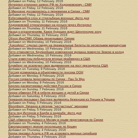
Добавил
on
Friday, 12 February. 2016
Интерпол отклонил запрос РФ по Ходорковскому - СМИ
Добавил
on
Friday, 12 February. 2016
В Мюнхене договорились о перемирии в Сирии - СМИ
Добавил
on
Friday, 12 February. 2016
Взбесившийся слон и стрельбища военных: фото дня
Добавил
on
Thursday, 11 February. 2016
Ходорковский отреагировал на розыск через Интерпол
Добавил
on
Thursday, 11 February. 2016
Назад к ограничениям. Какое будущее ждет Шенгенскую зону
Добавил
on
Thursday, 11 February. 2016
Обзор ИноСМИ: Обама проигрывает Сирию
Добавил
on
Wednesday, 10 February. 2016
"Аэрофлот" сделал скидку на премиальные билеты по нескольким маршрутам
Добавил
on
Wednesday, 10 February. 2016
Лето отменяется. Крупнейшее извержение вулкана повергло Землю в холод
Добавил
on
Wednesday, 10 February. 2016
Стали известны победители вторых праймериз в США
Добавил
on
Wednesday, 10 February. 2016
Блумберг не исключил свое выдвижение на пост президента США
Добавил
on
Tuesday, 9 February. 2016
Россия усомнилась в объективности генсека ООН
Добавил
on
Monday, 8 February. 2016
Россия сорвала переговоры по Сирии - Пан Ги Мун
Добавил
on
Monday, 8 February. 2016
Берлин раскритиковал действия России в Сирии
Добавил
on
Sunday, 7 February. 2016
Керри обвинил РФ в гибели женщин и детей в Сирии
Добавил
on
Saturday, 6 February. 2016
Германия призывает быстрее выдворять беженцев из Греции в Турцию
Добавил
on
Friday, 5 February. 2016
Bloomberg: Украина в пятерке "несчастных" экономик
Добавил
on
Friday, 5 February. 2016
Вата под Интером и Барби в хиджабе: фото дня
Добавил
on
Friday, 5 February. 2016
США обвинили Дамаск и Москву в срыве переговоров по Сирии
Добавил
on
Thursday, 4 February. 2016
Европарламент принял резолюцию по Крыму
Добавил
on
Thursday, 4 February. 2016
Керри призвал Асада и РФ не атаковать мирных сирийцев
Добавил
on
Thursday, 4 February. 2016