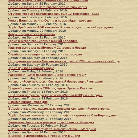
Клинтон победила на праймериз в Южной Каролине
Добавил
on
Sunday, 28 February. 2016
Обама не скажет за кого проголосует на праймериз
Добавил
on
Tuesday, 23 February. 2016
От Apple требуют разблокировать еще 12 телефонов - СМИ
Добавил
on
Tuesday, 23 February. 2016
Копы в Виннице, воины Одина и недомайдан: фото дня
Добавил
on
Monday, 22 February. 2016
Apple: Требование ФБР взломать iPhone создает опасный прецедент
Добавил
on
Monday, 22 February. 2016
Керри: Сирия может исчезнуть
Добавил
on
Sunday, 21 February. 2016
Трамп выиграл праймериз в Южной Каролине
Добавил
on
Sunday, 21 February. 2016
Клинтон выиграла праймериз у Сандерса в Неваде
Добавил
on
Sunday, 21 February. 2016
Сирийская оппозиция согласилась на перемирие
Добавил
on
Saturday, 20 February. 2016
Сотрудники тюрьмы в Мексике могут получить 1200 лет лишения свободы
Добавил
on
Saturday, 20 February. 2016
Трамп призвал к бойкоту Apple
Добавил
on
Friday, 19 February. 2016
Facebook и Twitter поддержали Apple в споре с ФБР
Добавил
on
Friday, 19 February. 2016
На австрийских вокзалах - бесплатный беспроводной интернет
Добавил
on
Thursday, 18 February. 2016
Предвыборная гонка в США: лидируют Трамп и Клинтон
Добавил
on
Thursday, 18 February. 2016
США хотят получить доступ ко всем iPhone&#039;ам - Сноуден
Добавил
on
Thursday, 18 February. 2016
Взрыв в Анкаре: фото дня
Добавил
on
Wednesday, 17 February. 2016
В Apple отказались взламывать телефон калифорнийского стрелка
Добавил
on
Wednesday, 17 February. 2016
Apple обязали помочь во взломе телефона стрелка из Сан-Бернардино
Добавил
on
Wednesday, 17 February. 2016
Тимошенко без косы и митинг против Яценюка: фото дня
Добавил
on
Tuesday, 16 February. 2016
В кризисе в Сирии наступает "момент истины" - Могерини
Добавил
on
Sunday, 14 February. 2016
В Мюнхене договорились о перемирии в Сирии