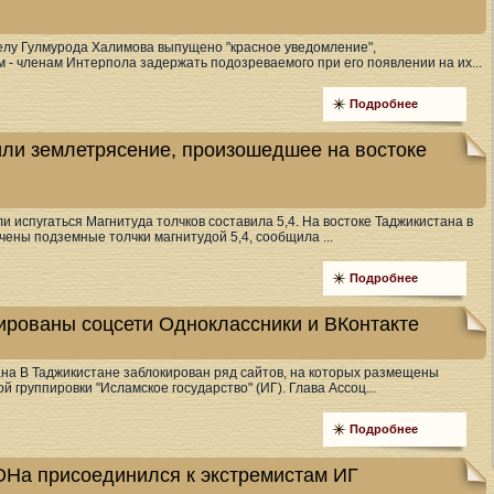
делу Гулмурода Халимова выпущено "красное уведомление",
- членам Интерпола задержать подозреваемого при его появлении на их...
Подробнее
ли землетрясение, произошедшее на востоке
и испугаться Магнитуда толчков составила 5,4. На востоке Таджикистана в
чены подземные толчки магнитудой 5,4, сообщила ...
Подробнее
ированы соцсети Одноклассники и ВКонтакте
ана В Таджикистане заблокирован ряд сайтов, на которых размещены
й группировки "Исламское государство" (ИГ). Глава Ассоц...
Подробнее
ОНа присоединился к экстремистам ИГ