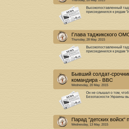
Thursday, 28 May. 2015
Высокопоставленный тадж
присоединился к рядам "И
Глава таджикского ОМ
Thursday, 28 May. 2015
Высокопоставленный тадж
присоединился к рядам "И
Бывший солдат-срочник
командира - BBC
Wednesday, 20 May. 2015
Он не слышал о том, что
Безопасности Украины вы
Парад "детских войск" 
Wednesday, 13 May. 2015