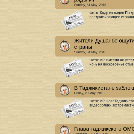
Sunday, 31 May. 2015
Фото: Кадр из видео По 
предписывающее странам 
Жители Душанбе ощути
страны
Sunday, 31 May. 2015
Фото: АР Жители не успел
ночь на воскресенье отме
В Таджикистане заблок
Friday, 29 May. 2015
Фото: AP Флаг Таджикист
видеоролики экстремистко
Глава таджикского ОМ