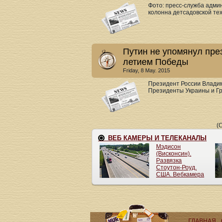
Фото: пресс-служба адми
колонна детсадовской тех
Путин не упомянул пре
летием Победы
Friday, 8 May. 2015
Президент России Владим
Президенты Украины и Гр
(
ГЛАВНАЯ