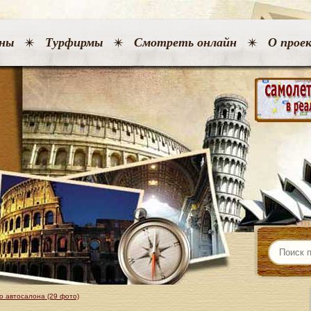
ны
Турфирмы
Смотреть онлайн
О прое
о автосалона (29 фото)