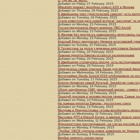
О, где же ты, мать?
Добавил
on
Friday, 27 February. 2015
Mitsubishi покажет прообраз нового ASX в Женеве
Добавил
on
Thursday, 26 February. 2015
В Швейцарии упал туристический самолет, есть жерт
Добавил
on
Tuesday, 24 February. 2015
Стала известная дата новой встречи "шестерки" по 
Добавил
on
Monday, 23 February. 2015
Россия предложила Ирану комплекс ПВО Антей
Добавил
on
Monday, 23 February. 2015
В Женеве без прогресса завершились переговоры «
Добавил
on
Monday, 23 February. 2015
Красный Крест предлагает Украине югославский гум
Добавил
on
Sunday, 22 February. 2015
В Татарстане за долги у мужчины арестовали балал
Добавил
on
Friday, 20 February. 2015
Лыжные курорты Европы остаются заснеженными
Добавил
on
Friday, 20 February. 2015
В Швейцарии столкнулись поезда, есть пострадавши
Добавил
on
Friday, 20 February. 2015
Определены самые опасные банки для мировой фин
Добавил
on
Wednesday, 18 February. 2015
Фотографию Skoda Superb’2016 опубликовали за нес
Добавил
on
Tuesday, 17 February. 2015
Король Норвегии самый богатый. Заработки глав гос
Добавил
on
Monday, 16 February. 2015
Обзор зарубежных СМИ: украинский кризис - символ 
Добавил
on
Monday, 16 February. 2015
Поцелуй генсеков и человек против танков. Самые з
Добавил
on
Friday, 13 February. 2015
На лыжных курортах Европы - достаточно снега
Добавил
on
Friday, 13 February. 2015
Молдова и Приднестровье готовы возобновить пере
Добавил
on
Wednesday, 11 February. 2015
Массовое ДТП в Южной Корее: в аварию попало око
Добавил
on
Wednesday, 11 February. 2015
Журналистское расследование: на счетах россиян в
Добавил
on
Monday, 9 February. 2015
"Тройка" ОБСЕ сделала новое заявление по Украине
Добавил
on
Sunday, 8 February. 2015
Вербье немного снизил цены