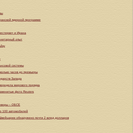
вы
иранской ядерной программе
шестерки» и Ирана
анитарный опыт
айку
е
ансовой системы
колько часов до премьеры
ударств Запада
передела мирового порядка
наменитые фото Reuters
говоры – ОБСЕ
ло 100 автомобилей
 Швейцарии обнаружено почти 2 млрд долларов