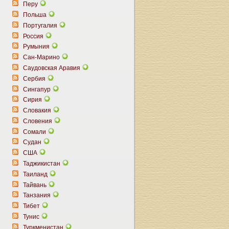
Перу
Польша
Португалия
Россия
Румыния
Сан-Марино
Саудовская Аравия
Сербия
Сингапур
Сирия
Словакия
Словения
Сомали
Судан
США
Таджикистан
Таиланд
Тайвань
Танзания
Тибет
Тунис
Туркменистан