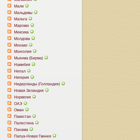
Мали
Мальдивы
Мальта
Марокко
Мексика
Молдова
Монако
Монголия
Мьянма (Бирма)
Намибия
Непал
Нигерия
Нидерланды (Голландия)
Новая Зеландия
Норвегия
ОАЭ
Оман
Пакистан
Палестина
Панама
Папуа-Новая Гвинея