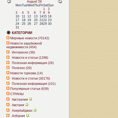
August '26
Mon
Tue
Wed
Thu
Fri
Sat
Sun
1
2
3
4
5
6
7
8
9
10
11
12
13
14
15
16
17
18
19
20
21
22
23
24
25
26
27
28
29
30
31
КАТЕГОРИИ
Мировые новости (70142)
Новости зарубежной
недвижимости (454)
Интересно (36)
Новости и статьи (1298)
Полезная информация (26)
Полезно (20)
Новости туризма (14)
Новости и статьи (30176)
Полезная информация (101)
Популярные статьи (639)
СТРАНЫ
Австралия
Австрия
Азербайджан
Албания