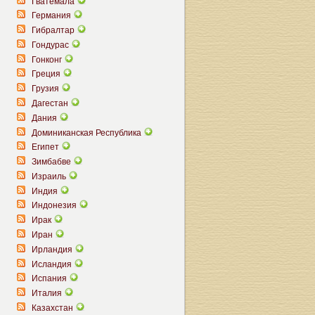
Гватемала
Германия
Гибралтар
Гондурас
Гонконг
Греция
Грузия
Дагестан
Дания
Доминиканская Республика
Египет
Зимбабве
Израиль
Индия
Индонезия
Ирак
Иран
Ирландия
Исландия
Испания
Италия
Казахстан