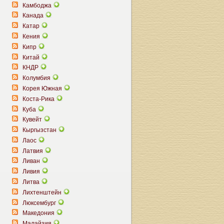
Камбоджа
Канада
Катар
Кения
Кипр
Китай
КНДР
Колумбия
Корея Южная
Коста-Рика
Куба
Кувейт
Кыргызстан
Лаос
Латвия
Ливан
Ливия
Литва
Лихтенштейн
Люксембург
Македония
Малайзия