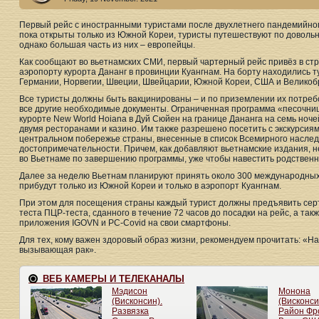
Первый рейс с иностранными туристами после двухлетнего пандемийно
пока открыты только из Южной Кореи, туристы путешествуют по доволь
однако большая часть из них – европейцы.
Как сообщают во вьетнамских СМИ, первый чартерный рейс привёз в стра
аэропорту курорта Дананг в провинции Куангнам. На борту находились т
Германии, Норвегии, Швеции, Швейцарии, Южной Кореи, США и Великоб
Все туристы должны быть вакцинированы – и по приземлении их потреб
все другие необходимые документы. Ограниченная программа «песочни
курорте New World Hoiana в Дуй Сюйен на границе Дананга на семь ноче
двумя ресторанами и казино. Им также разрешено посетить с экскурсия
центральном побережье страны, внесенные в список Всемирного насле
достопримечательности. Причем, как добавляют вьетнамские издания, 
во Вьетнаме по завершению программы, уже чтобы навестить родственн
Далее за неделю Вьетнам планируют принять около 300 международных
прибудут только из Южной Кореи и только в аэропорт Куангнам.
При этом для посещения страны каждый турист должны предъявить сер
теста ПЦР-теста, сданного в течение 72 часов до посадки на рейс, а та
приложения IGOVN и PC-Covid на свои смартфоны.
Для тех, кому важен здоровый образ жизни, рекомендуем прочитать: «На
вызывающая рак».