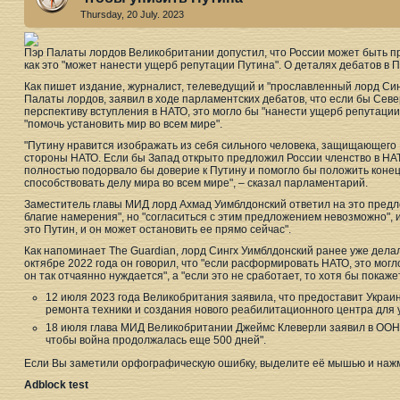
Thursday, 20 July. 2023
Пэр Палаты лордов Великобритании допустил, что России может быть п
как это "может нанести ущерб репутации Путина". О деталях дебатов в 
Как пишет издание, журналист, телеведущий и "прославленный лорд Син
Палаты лордов, заявил в ходе парламентских дебатов, что если бы Сев
перспективу вступления в НАТО, это могло бы "нанести ущерб репутаци
"помочь установить мир во всем мире".
"Путину нравится изображать из себя сильного человека, защищающего
стороны НАТО. Если бы Запад открыто предложил России членство в НАТ
полностью подорвало бы доверие к Путину и помогло бы положить конец
способствовать делу мира во всем мире", – сказал парламентарий.
Заместитель главы МИД лорд Ахмад Уимблдонский ответил на это предло
благие намерения", но "согласиться с этим предложением невозможно", и 
это Путин, и он может остановить ее прямо сейчас".
Как напоминает The Guardian, лорд Сингх Уимблдонский ранее уже делал
октябре 2022 года он говорил, что "если расформировать НАТО, это могл
он так отчаянно нуждается", а "если это не сработает, то хотя бы покаже
12 июля 2023 года Великобритания заявила, что предоставит Украи
ремонта техники и создания нового реабилитационного центра для 
18 июля глава МИД Великобритании Джеймс Клеверли заявил в ООН,
чтобы война продолжалась еще 500 дней".
Если Вы заметили орфографическую ошибку, выделите её мышью и нажми
Adblock test