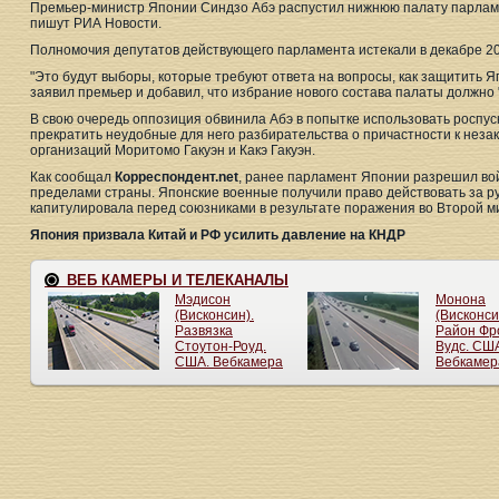
Премьер-министр Японии Синдзо Абэ распустил нижнюю палату парламе
пишут РИА Новости.
Полномочия депутатов действующего парламента истекали в декабре 20
"Это будут выборы, которые требуют ответа на вопросы, как защитить Я
заявил премьер и добавил, что избрание нового состава палаты должно 
В свою очередь оппозиция обвинила Абэ в попытке использовать роспус
прекратить неудобные для него разбирательства о причастности к нез
организаций Моритомо Гакуэн и Какэ Гакуэн.
Как сообщал
Корреспондент.net
, ранее парламент Японии разрешил вой
пределами страны. Японские военные получили право действовать за ру
капитулировала перед союзниками в результате поражения во Второй м
Япония призвала Китай и РФ усилить давление на КНДР