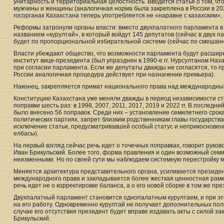
унитарность и территориальная целостность. Вводится статья о том, чт
мужчины и женщины (аналогичная норма была закреплена в России в 2020 г
госорганах Казахстана теперь употребляется не «наравне с казахским», 
Реформы затронули органы власти: вместо двухпалатного парламента в
названием «курултай», в который войдут 145 депутатов (сейчас в двух 
будет по пропорциональной избирательной системе (сейчас по смешанно
Власти убеждают общество, что возможности парламента будут расшир
институт вице-президента (был упразднен в 1990-е гг. Нурсултаном Наз
при согласии парламента. Если же депутаты дважды не согласятся, то п
России аналогичная процедура действует при назначении премьера).
Наконец, закрепляется примат национального права над международны
Конституцию Казахстана уже меняли дважды в период независимости стра
поправки шесть раз: в 1998, 2007, 2011, 2017, 2019 и 2022 гг. В последн
было внесено 56 поправок. Среди них – установление семилетнего срока
политических партиях, запрет близким родственникам главы государств
исключение статьи, предусматривавшей особый статус и неприкосновенн
елбасы).
На первый взгляд сейчас речь идет о точечных поправках, говорит руко
Иван Брикульский. Более того, форма правления и один возможный сем
неизменными. Но по своей сути мы наблюдаем системную перестройку мо
Меняется архитектура представительного органа, усиливается президен
международного права и закладывается более жесткая ценностная рамка
речь идет не о корректировке баланса, а о его новой сборке в том же пр
Двухпалатный парламент становится однопалатным курултаем, и при э
на его работу. Одновременно курултай не получает дополнительных по
случае его отсутствия президент будет вправе издавать акты с силой за
Брикульский.