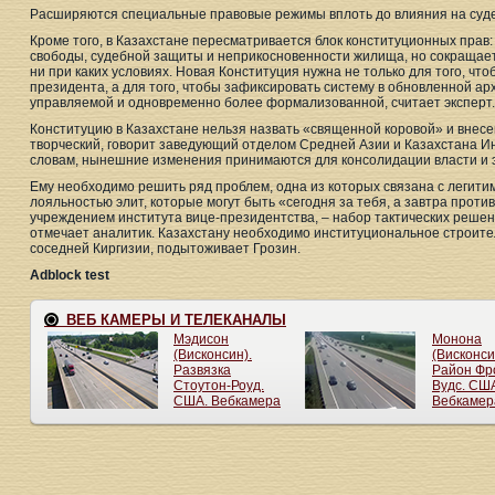
Расширяются специальные правовые режимы вплоть до влияния на суде
Кроме того, в Казахстане пересматривается блок конституционных прав:
свободы, судебной защиты и неприкосновенности жилища, но сокращае
ни при каких условиях. Новая Конституция нужна не только для того, что
президента, а для того, чтобы зафиксировать систему в обновленной ар
управляемой и одновременно более формализованной, считает эксперт.
Конституцию в Казахстане нельзя назвать «священной коровой» и внесе
творческий, говорит заведующий отделом Средней Азии и Казахстана Ин
словам, нынешние изменения принимаются для консолидации власти и э
Ему необходимо решить ряд проблем, одна из которых связана с легити
лояльностью элит, которые могут быть «сегодня за тебя, а завтра против»
учреждением института вице-президентства, – набор тактических решен
отмечает аналитик. Казахстану необходимо институциональное строите
соседней Киргизии, подытоживает Грозин.
Adblock test