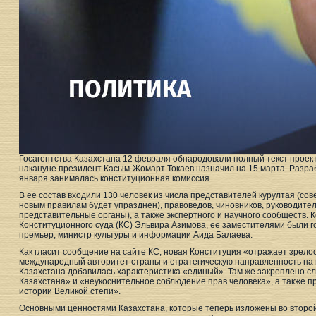
Госагентства Казахстана 12 февраля обнародовали полный текст проек
накануне президент Касым-Жомарт Токаев назначил на 15 марта. Разраб
января занималась конституционная комиссия.
В ее состав входили 130 человек из числа представителей курултая (со
новым правилам будет упразднен), правоведов, чиновников, руководит
представительные органы), а также экспертного и научного сообществ.
Конституционного суда (КС) Эльвира Азимова, ее заместителями были г
премьер, министр культуры и информации Аида Балаева.
Как гласит сообщение на сайте КС, новая Конституция «отражает зрелос
международный авторитет страны и стратегическую направленность на 
Казахстана добавилась характеристика «единый». Там же закреплено с
Казахстана» и «неукоснительное соблюдение прав человека», а также 
истории Великой степи».
Основными ценностями Казахстана, которые теперь изложены во второй 