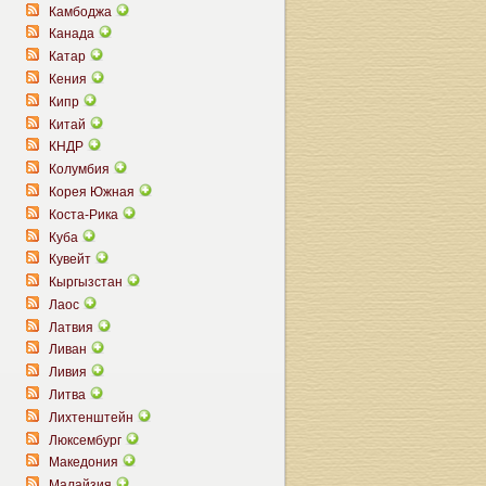
Камбоджа
Канада
Катар
Кения
Кипр
Китай
КНДР
Колумбия
Корея Южная
Коста-Рика
Куба
Кувейт
Кыргызстан
Лаос
Латвия
Ливан
Ливия
Литва
Лихтенштейн
Люксембург
Македония
Малайзия