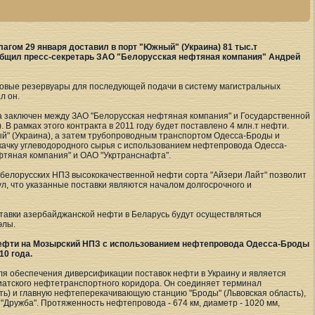
гом 29 января доставил в порт "Южный" (Украина) 81 тыс.т
общил пресс-секретарь ЗАО "Белорусская нефтяная компания" Андрей
говые резервуары для последующей подачи в систему магистральных
л он.
а заключен между ЗАО "Белорусская нефтяная компания" и Государственной
 рамках этого контракта в 2011 году будет поставлено 4 млн.т нефти.
ый" (Украина), а затем трубопроводным транспортом Одесса-Броды и
окачку углеводородного сырья с использованием нефтепровода Одесса-
тяная компания" и ОАО "Укртранснафта".
 белорусских НПЗ высококачественной нефти сорта "Айзери Лайт" позволит
л, что указанные поставки являются началом долгосрочного и
ставки азербайджанской нефти в Беларусь будут осуществляться
элы.
 нефти на Мозырский НПЗ с использованием нефтепровода Одесса-Броды
10 года.
я обеспечения диверсификации поставок нефти в Украину и является
зиатского нефтетранспортного коридора. Он соединяет терминал
ть) и главную нефтеперекачивающую станцию "Броды" (Львовская область),
"Дружба". Протяженность нефтепровода - 674 км, диаметр - 1020 мм,