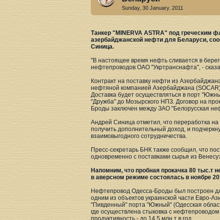
Sunday, 30 January. 2011
Танкер "MINERVA ASTRA" под греческим фла
азербайджанской нефти для Беларуси, со
Синица.
"В настоящее время нефть сливается в бере
нефтепроводов ОАО "Укртранснафта", - сказа
Контракт на поставку нефти из Азербайджан
нефтяной компанией Азербайджана (SOCAR). В
Доставка будет осуществляться в порт "Южн
"Дружба" до Мозырского НПЗ. Договор на пр
Броды заключен между ЗАО "Белорусская неф
Андрей Синица отметил, что переработка на
получить дополнительный доход, и подчеркну
взаимовыгодного сотрудничества.
Пресс-секретарь БНК также сообщил, что по
одновременно с поставками сырья из Венесу
Напомним, что пробная прокачка 80 тыс.т
в аверсном режиме состоялась в ноябре 20
Нефтепровод Одесса-Броды был построен дл
одним из объектов украинской части Евро-А
"Пивденный" порта "Южный" (Одесская облас
где осуществлена стыковка с нефтепроводом 
продуктивность - до 14,5 млн.т в год.