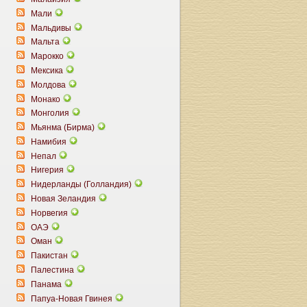
Мали
Мальдивы
Мальта
Марокко
Мексика
Молдова
Монако
Монголия
Мьянма (Бирма)
Намибия
Непал
Нигерия
Нидерланды (Голландия)
Новая Зеландия
Норвегия
ОАЭ
Оман
Пакистан
Палестина
Панама
Папуа-Новая Гвинея