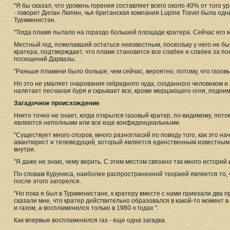
"Я бы сказал, что уровень горения составляет всего около 40% от того ур
- говорит Дилан Люпин, чья британская компания Lupine Travel была одн
Туркменистан.
"Тогда пламя пылало на гораздо большей площади кратера. Сейчас его ме
Местный гид, пожелавший остаться неизвестным, поскольку у него не б
кратера, подтверждает, что пламя становится все слабее и слабее за пос
посещений Дарвазы.
"Раньше пламени было больше, чем сейчас, вероятно, потому, что газовы
Но это не умаляет очарования гибридного чуда, созданного человеком и
налетает песчаная буря и скрывает все, кроме мерцающего огня, подни
Загадочное происхождение
Никто точно не знает, когда открылся газовый кратер, по-видимому, пото
являются неполными или все еще конфиденциальными.
"Существует много споров, много разногласий по поводу того, как это на
авантюрист и телеведущий, который является единственным известным
внутри.
"Я даже не знаю, чему верить. С этим местом связано так много историй 
По словам Куруниса, наиболее распространенной теорией является то, ч
после этого загорелся.
"Но пока я был в Туркменистане, к кратеру вместе с нами приехали два 
сказали мне, что кратер действительно образовался в какой-то момент в
и газом, а воспламенился только в 1980-х годах ".
Как впервые воспламенился газ - еще одна загадка.