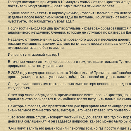
Гарагум находится примерно в 10 минутах ходьбы от края кратера и еще
посетители могут увидеть Врата Ада с высоты птичьего полета.
"Лучше всего приезжать в Дарвазу ночью", - говорит Гиллмор. "Это неве
издалека после нескольких часов езды по пустыне. Поблизости от него н
чувствуете, что находитесь у врат ада."
Поблизости находятся два других случайных кратера– образовавшихся п
аналогичного неудачного бурения, которые не уступают по размерам Дар
Недалеко от пересечения асфальтированного шоссе и песчаной дороги, 
гораздо меньшим пламенем. Дальше на юг вдоль шоссе в направлении 
пузырьками газа, но без пламени.
Исчезнет ли газовый кратер?
В течение многих лет ходили разговоры о том, что правительство Туркм
природного газа, потушив пламя.
В 2022 году государственная газета "Нейтральный Туркменистан" сообщ
проконсультироваться с учеными, чтобы найти способ потушить пламя и 
Среди причин закрытия кратера назывались потеря ценного природног
со здоровьем.
С тех пор много обсуждалось предсказанное исчезновение кратера, но н
правительство собирается в ближайшее время потушить пламя, не было
Некоторые говорят, что правительство уже пробурило близлежащую разв
значительное количество газа, выходившего через кратер, что привело 
"Это всего лишь слухи", - говорит местный гид, добавляя, что "до сих п
действия соглашения". И он задается вопросом, как это можно было бы 
"Они могут залить его цементом или пенопластом, но газ просто уйдет в 