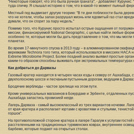
"Некоторые говорят, что это была ручная граната", - добавляет Курунис.
туда спичку. Я слышал историю о том, что в какой-то момент пьяный фер
Местный гид выдвигает другую теорию: "В те дни поблизости была деревн
что не хотели, чтобы запах разрушал жизнь или ядовитый газ стал вре
думали, что он сгорит за пару недель."
Помимо того, что Курунис просто испытал острые ощущения от погружен
миссии, финансируемой National Geographic, с целью найти любые форм
особенно те, которые могли бы дать представление о том, что мы могли
планетах.
Во время 17-минутного спуска в 2013 году – в алюминированном скафан
веревками Technora того типа, который использовался в миссиях НАСА н
Extreme Microbiome Project. Более поздний анализ выявил простые орга
каким-то образом способны выживать при экстремальных температурах 
Как добраться до Дарвазы
Газовый кратер находится в четырех часах езды к северу от Ашхабада, 
двухполосному шоссе и песчаным пустынным дорогам, ведущим в Дарваз
Бродячие верблюды - частое зрелище на этом пути.
Кроме универсальных магазинов в Бокурдаке и Эрбенте, отдаленных пу
Ашхабада запастись провизией негде.
Лагерь Дарваза - самый высококлассный из трех вариантов ночевки. Ла
от края кратера и располагает юртами с кроватями и стульями, тенисто
горшок".
На противоположной стороне кратера в лагере Гарагум к услугам гостей
расстеленными на традиционных туркменских коврах, внутреннее освещ
барбекю, которые подают на открытых столах.