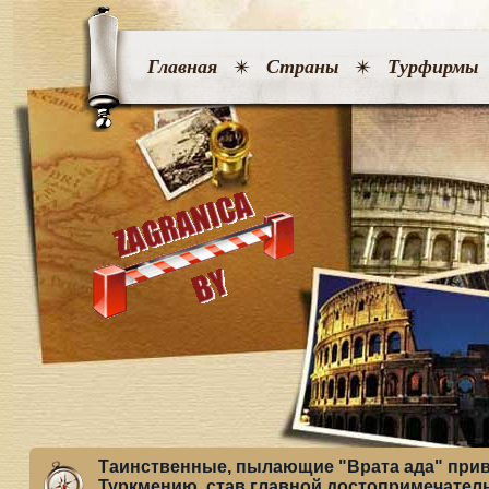
Главная
Страны
Турфирмы
Таинственные, пылающие "Врата ада" прив
Туркмению, став главной достопримечате