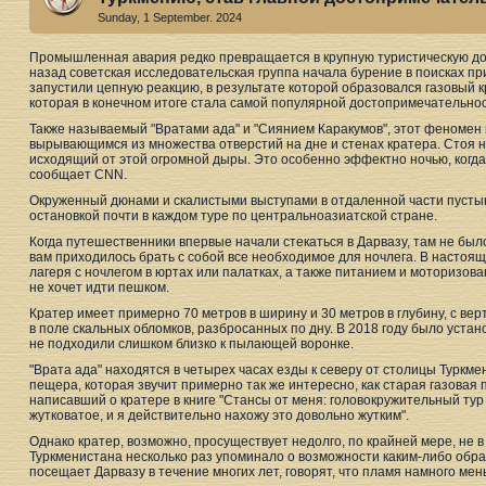
Sunday, 1 September. 2024
Промышленная авария редко превращается в крупную туристическую дос
назад советская исследовательская группа начала бурение в поисках при
запустили цепную реакцию, в результате которой образовался газовый к
которая в конечном итоге стала самой популярной достопримечательно
Также называемый "Вратами ада" и "Сиянием Каракумов", этот феноме
вырывающимся из множества отверстий на дне и стенах кратера. Стоя н
исходящий от этой огромной дыры. Это особенно эффектно ночью, когда
сообщает CNN.
Окруженный дюнами и скалистыми выступами в отдаленной части пустын
остановкой почти в каждом туре по центральноазиатской стране.
Когда путешественники впервые начали стекаться в Дарвазу, там не было
вам приходилось брать с собой все необходимое для ночлега. В насто
лагеря с ночлегом в юртах или палатках, а также питанием и моторизова
не хочет идти пешком.
Кратер имеет примерно 70 метров в ширину и 30 метров в глубину, с в
в поле скальных обломков, разбросанных по дну. В 2018 году было уст
не подходили слишком близко к пылающей воронке.
"Врата ада" находятся в четырех часах езды к северу от столицы Туркм
пещера, которая звучит примерно так же интересно, как старая газовая п
написавший о кратере в книге "Стансы от меня: головокружительный тур 
жутковатое, и я действительно нахожу это довольно жутким".
Однако кратер, возможно, просуществует недолго, по крайней мере, не 
Туркменистана несколько раз упоминало о возможности каким-либо образ
посещает Дарвазу в течение многих лет, говорят, что пламя намного мень