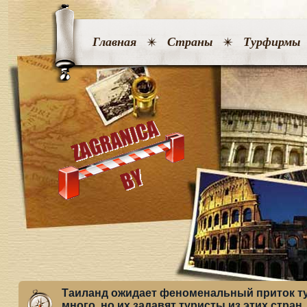
Главная
Страны
Турфирмы
Таиланд ожидает феноменальный приток ту
много, но их задавят туристы из этих стран