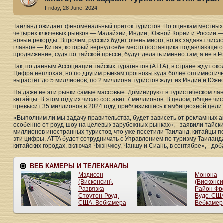
Friday, 28 June. 2024
Таиланд ожидает феноменальный приток туристов. По оценкам местных 
четырех ключевых рынков — Малайзии, Индии, Южной Кореи и России —
новые рекорды. Впрочем, русских будет очень много, но их задавят числ
главное — Китая, который вернул себе место поставщика подавляющего 
продвижение, судя по тайской прессе, будут делать именно там, а не в Р
Так, по данным Ассоциации тайских турагентов (АТТА), в стране ждут окол
Цифра неплохая, но по другим рынкам прогнозы куда более оптимистич
вырастет до 5 миллионов, по 2 миллиона туристов ждут из Индии и Южн
На даже не эти рынки самые массовые. Доминируют в туристическом л
китайцы. В этом году их число составит 7 миллионов. В целом, общее ч
превысит 35 миллионов в 2024 году, приблизившись к амбициозной цели 
«Выполним ли мы задачу правительства, будет зависеть от рекламных ак
особенно от роуд-шоу на целевых зарубежных рынках», - заявили тайские
миллионов иностранных туристов, что уже посетили Таиланд, китайцы п
эти цифры, ATTA будет сотрудничать с Управлением по туризму Таиланда
китайских городах, включая Чжэнчжоу, Чаншу и Сиань, в сентябре», - доб