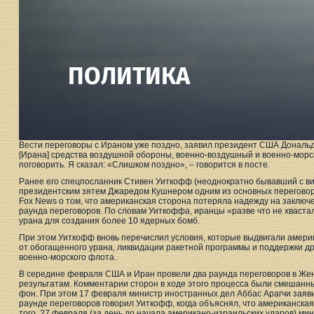
Вести переговоры с Ираном уже поздно, заявил президент США Дональд Т
[Ирана] средства воздушной обороны, военно-воздушный и военно-морс
поговорить. Я сказал: «Слишком поздно», – говорится в посте.
Ранее его спецпосланник Стивен Уиткофф (неоднократно бывавший с ви
президентским зятем Джаредом Кушнером одним из основных переговор
Fox News о том, что американская сторона потеряла надежду на заключе
раунда переговоров. По словам Уиткоффа, иранцы «разве что не хвастал
урана для создания более 10 ядерных бомб.
При этом Уиткофф вновь перечислил условия, которые выдвигали америк
от обогащенного урана, ликвидации ракетной программы и поддержки д
военно-морского флота.
В середине февраля США и Иран провели два раунда переговоров в Жене
результатам. Комментарии сторон в ходе этого процесса были смешанн
фон. При этом 17 февраля министр иностранных дел Аббас Арагчи заяви
раунде переговоров говорил Уиткофф, когда объяснял, что американская
того, 27 февраля (за день до начала американо-израильских ударов) м