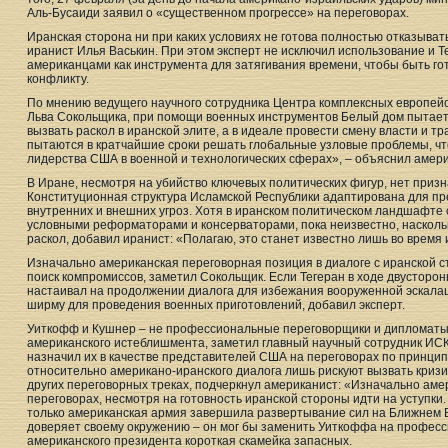
Аль-Бусаиди заявил о «существенном прогрессе» на переговорах.
Иранская сторона ни при каких условиях не готова полностью отказыват
иранист Илья Васькин. При этом эксперт не исключил использование и Т
американцами как инструмента для затягивания времени, чтобы быть г
конфликту.
По мнению ведущего научного сотрудника Центра комплексных европе
Льва Сокольщика, при помощи военных инструментов Белый дом пытает
вызвать раскол в иранской элите, а в идеале провести смену власти и
пытаются в кратчайшие сроки решать глобальные узловые проблемы, чт
лидерства США в военной и технологических сферах», – объяснил амери
В Иране, несмотря на убийство ключевых политических фигур, нет призн
Конституционная структура Исламской Республики адаптирована для пр
внутренних и внешних угроз. Хотя в иранском политическом ландшафте
условными реформаторами и консерваторами, пока неизвестно, насколь
раскол, добавил иранист: «Полагаю, это станет известно лишь во время
Изначально американская переговорная позиция в диалоге с иранской 
поиск компромиссов, заметил Сокольщик. Если Тегеран в ходе двусторо
настаивал на продолжении диалога для избежания вооруженной эскалац
ширму для проведения военных приготовлений, добавил эксперт.
Уиткофф и Кушнер – не профессиональные переговорщики и дипломаты 
американского истеблишмента, заметил главный научный сотрудник ИСК
назначил их в качестве представителей США на переговорах по принцип
относительно американо-иранского диалога лишь рискуют вызвать кризи
других переговорных треках, подчеркнул американист: «Изначально аме
переговорах, несмотря на готовность иранской стороны идти на уступки.
только американская армия завершила развертывание сил на Ближнем В
доверяет своему окружению – он мог бы заменить Уиткоффа на професси
американского президента короткая скамейка запасных.