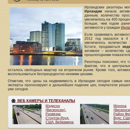
Ирландские риэлтеры мог
Ирландии
начала активн
данным, количество про
увеличилось на 400 процен
больше, чем годом ране
активности у граждан
Ирла
Если сравнивать активнос
2012 год оказался в 4
увеличилось количество
Кстати, продаваться
нед
активнее – количество с
прошлогодними показател
Риэлтеры поясняют, что т
фактом, что в центральн
осталось свободных квартир на вторичном рынке. Кроме того, активи
воспользоваться беспрецедентно низкими ценами.
Отметим, что цены на недвижимость в Ирландии сегодня самые низ
эксперты прогнозируют и дальнейшее падение цен, покупатели решили
уже сегодня.