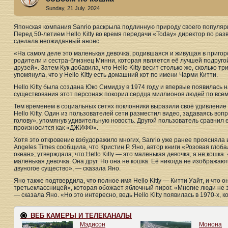
Sunday, 21 July. 2024
Японская компания Sanrio раскрыла подлинную природу своего популярног
Перед 50-летием Hello Kitty во время передачи «Today» директор по раз
сделала неожиданный анонс.
«На самом деле это маленькая девочка, родившаяся и живущая в пригор
родители и сестра-близнец Минни, которая является её лучшей подруго
друзей». Затем Кук добавила, что Hello Kitty весит столько же, сколько тр
упомянула, что у Hello Kitty есть домашний кот по имени Чарми Китти.
Hello Kitty была создана Юко Симидзу в 1974 году и впервые появилась н
существования этот персонаж покорил сердца миллионов людей по всем
Тем временем в социальных сетях поклонники выразили своё удивление
Hello Kitty. Один из пользователей сети разместил видео, задаваясь вопр
голову», упомянув удивительную новость. Другой пользователь сравнил её
произносится как «ДЖИФФ».
Хотя это откровение взбудоражило многих, Sanrio уже ранее проясняла ис
Angeles Times сообщила, что Кристин Р. Яно, автор книги «Розовая глоба
океан», утверждала, что Hello Kitty — это маленькая девочка, а не кош
маленькая девочка. Она друг. Но она не кошка. Её никогда не изображают 
двуногое существо», — сказала Яно.
Яно также подтвердила, что полное имя Hello Kitty — Китти Уайт, и что 
третьеклассницей», которая обожает яблочный пирог. «Многие люди не 
— сказала Яно. «Но это интересно, ведь Hello Kitty появилась в 1970-х,