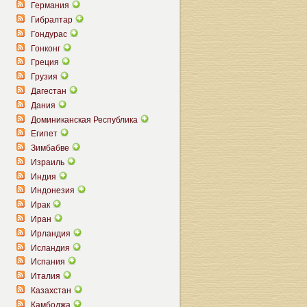
Германия
Гибралтар
Гондурас
Гонконг
Греция
Грузия
Дагестан
Дания
Доминиканская Республика
Египет
Зимбабве
Израиль
Индия
Индонезия
Ирак
Иран
Ирландия
Исландия
Испания
Италия
Казахстан
Камбоджа