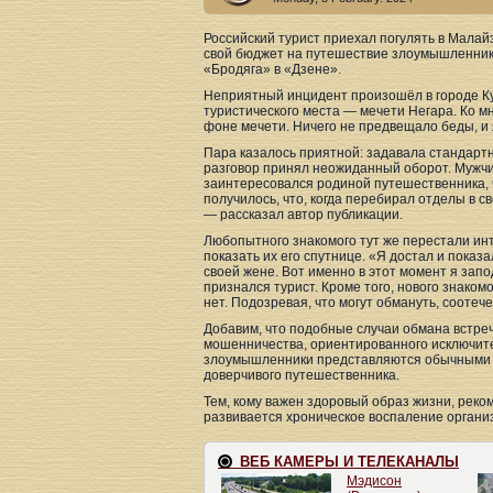
Российский турист приехал погулять в Малайз
свой бюджет на путешествие злоумышленникам
«Бродяга» в «Дзене».
Неприятный инцидент произошёл в городе Ку
туристического места — мечети Негара. Ко 
фоне мечети. Ничего не предвещало беды, и
Пара казалось приятной: задавала стандартн
разговор принял неожиданный оборот. Мужчи
заинтересовался родиной путешественника, ч
получилось, что, когда перебирал отделы в с
— рассказал автор публикации.
Любопытного знакомого тут же перестали ин
показать их его спутнице. «Я достал и показа
своей жене. Вот именно в этот момент я зап
признался турист. Кроме того, нового знаком
нет. Подозревая, что могут обмануть, соотеч
Добавим, что подобные случаи обмана встреч
мошенничества, ориентированного исключите
злоумышленники представляются обычными п
доверчивого путешественника.
Тем, кому важен здоровый образ жизни, реком
развивается хроническое воспаление органи