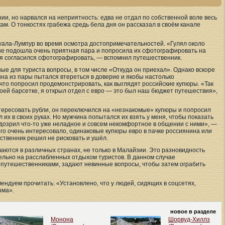
ии, но нарвался на неприятность: едва не отдал по собственной воле весь
. О тонкостях грабежа средь бела дня он рассказал в своём канале
ала-Лумпур во время осмотра достопримечательностей. «Гулял около
мне подошла очень приятная пара и попросила их сфотографировать на
 я согласился сфотографировать, — вспомнил путешественник.
ые для туриста вопросы, в том числе «Откуда он приехал». Однако вскоре
на из пары пытался втереться в доверие и якобы настолько
то попросил продемонстрировать, как выглядят российские купюры. «Так
воей барсетке, я открыл отдел с евро — это был наш бюджет путешествия»,
тересовать рубли, он переключился на «незнакомые» купюры и попросил
л их в своих руках. Но мужчина попытался их взять у меня, чтобы показать
одозрил что-то уже неладное и совсем некомфортное в общении с ними», —
ого очень интересовало, одинаковые купюры евро в пачке россиянина или
ественник решил не рисковать и ушёл.
аются в различных странах, не только в Малайзии. Это разновидность
льно на расслабленных отдыхом туристов. В данном случае
утешественниками, задают невинные вопросы, чтобы затем ограбить
ендуем прочитать: «Установлено, что у людей, сидящих в соцсетях,
зма».