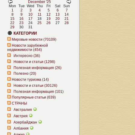
December '25
Mon
Tue
Wed
Thu
Fri
Sat
Sun
1
2
3
4
5
6
7
8
9
10
11
12
13
14
15
16
17
18
19
20
21
22
23
24
25
26
27
28
29
30
31
КАТЕГОРИИ
Мировые новости (70109)
Новости зарубежной
недвижимости (454)
Интересно (36)
Новости и статьи (1298)
Полезная информация (26)
Полезно (20)
Новости туризма (14)
Новости и статьи (30126)
Полезная информация (101)
Популярные статьи (639)
СТРАНЫ
Австралия
Австрия
Азербайджан
Албания
Алжир