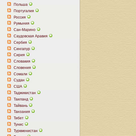
Польша
Португалия
Россия
Румыния
Сан-Марино
Саудовская Аравия
Сербия
Сингапур
Сирия
Словакия
Словения
Сомали
Судан
США
Таджикистан
Таиланд
Тайвань
Танзания
Тибет
Тунис
Туркменистан