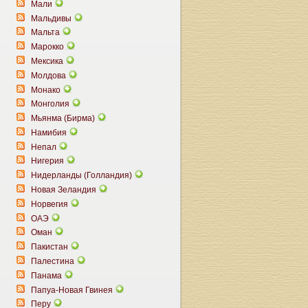
Мали
Мальдивы
Мальта
Марокко
Мексика
Молдова
Монако
Монголия
Мьянма (Бирма)
Намибия
Непал
Нигерия
Нидерланды (Голландия)
Новая Зеландия
Норвегия
ОАЭ
Оман
Пакистан
Палестина
Панама
Папуа-Новая Гвинея
Перу