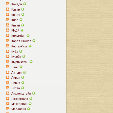
Канада
Катар
Кения
Кипр
Китай
КНДР
Колумбия
Корея Южная
Коста-Рика
Куба
Кувейт
Кыргызстан
Лаос
Латвия
Ливан
Ливия
Литва
Лихтенштейн
Люксембург
Македония
Малайзия