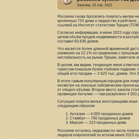
Saturday, 15 July. 2023
Россияне снова бросились покупать жилую не
купленные 733 дома и лидерство в рейтинге.
ссылкой на Институт статистики Турции (TÜİK
Согласно информации, в июне 2023 года спро
целом объём продаж недвижимости в республ
составил 83.636 домов.
Что касается более длинной временной диста
снижение на 22.1% по сравнению с прошлым г
нестабильность на рынке Турции, заметили э
В целом, как видим, тенденция июня отмети
туристам показали более глубокое падение: 
общий итог продаж — 2.625 тыс. домов. Это 3
В итоге самым популярным городом для покуп
несмотря на опасные сейсмические прогнозы 
от общего объёма. Второе место заняла стол
провинция Анталия — там раскуплено 4.503 д
Ситуация покупок жилья иностранцами иная. 
следующим образом:
Анталия — 4.000 проданных домов
Стамбул — 760 проданных домов
Мерсин — 223 проданных дома
Россияне остались лидерами по числу покупо
лидеров покупателей по итогам июня 2023 г