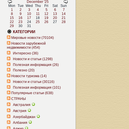
December '25
Mon
Tue
Wed
Thu
Fri
Sat
Sun
1
2
3
4
5
6
7
8
9
10
11
12
13
14
15
16
17
18
19
20
21
22
23
24
25
26
27
28
29
30
31
КАТЕГОРИИ
Мировые новости (70104)
Новости зарубежной
недвижимости (454)
Интересно (36)
Новости и статьи (1298)
Полезная информация (26)
Полезно (20)
Новости туризма (14)
Новости и статьи (30116)
Полезная информация (101)
Популярные статьи (638)
СТРАНЫ
Австралия
Австрия
Азербайджан
Албания
Алжир