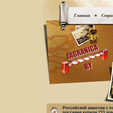
Главная
Стра
Российский ажиотаж с п
россияне купили 733 до