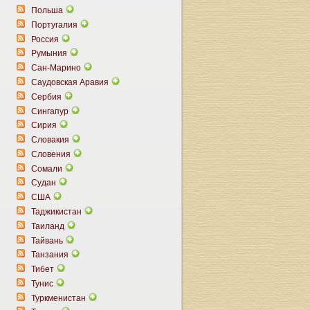
Польша
Португалия
Россия
Румыния
Сан-Марино
Саудовская Аравия
Сербия
Сингапур
Сирия
Словакия
Словения
Сомали
Судан
США
Таджикистан
Таиланд
Тайвань
Танзания
Тибет
Тунис
Туркменистан