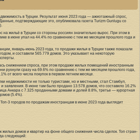
движимость в Турции. Результат июня 2023 года — ажиотажный спрос,
 Данные, подтверждающие это, опубликовала газета Turizm Gunlugu со
).
с на жильё в Турции со стороны россиян значительно вырос. При этом в
ике в июне упал на 44.4% по сравнению с тем же месяцем прошлого года и
нции, январь-июнь 2023 года, то продажи жилья в Турции также показали
одом, и составили 565.779 домов. Это указывает на некоторую
ксперты.
лась снижением спроса, при этом продажи жилых помещений иностранным
они рухнули сразу на 69.6% по сравнению с тем же месяцем прошлого года,
.1% от всего числа покупок в первом летнем месяце.
ки недвижимости не только туристами, но и местными, стал Стамбул,
и заявления. В июне там было продано 13.578 домов, что составило 16.2%
ица Анкара с 7.325 проданными домами и долей 8.8%, третье — курортная
омов (5.4%).
Топ-3 городов по продажам иностранцам в июне 2023 года выглядит
к жилых домов и квартир на фоне общего снижения числа сделок. Топ стран-
ода следующий: