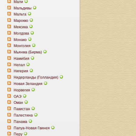
Мали
Мальдивы
Мальта
Марокко
Мексика
Молдова
Монако
Монголия
Мьянма (Бирма)
Намибия
Непал
Нигерия
Нидерланды (Голландия)
Новая Зеландия
Норвегия
ОАЭ
Оман
Пакистан
Палестина
Панама
Папуа-Новая Гвинея
Перу