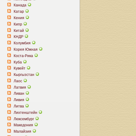
Канада
Катар
Кения
Кипр
Китай
КНДР
Колумбия
Корея Южная
Коста-Рика
Куба
Кувейт
Кыргызстан
Лаос
Латвия
Ливан
Ливия
Литва
Лихтенштейн
Люксембург
Македония
Малайзия