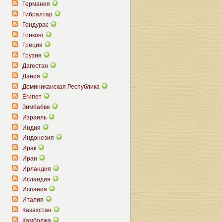
Германия
Гибралтар
Гондурас
Гонконг
Греция
Грузия
Дагестан
Дания
Доминиканская Республика
Египет
Зимбабве
Израиль
Индия
Индонезия
Ирак
Иран
Ирландия
Исландия
Испания
Италия
Казахстан
Камбоджа