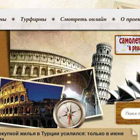
ны
Турфирмы
Смотреть онлайн
О прое
окупкой жилья в Турции усилился: только в июне
ма