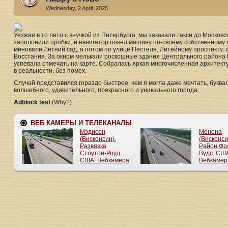
Wednesday, 2 April. 2025
Уезжая в то лето с внучкой из Петербурга, мы заказали такси до Московс
заполонили пробки, и навигатор повел машину по-своему собственному 
миновали Летний сад, а потом по улице Пестеля, Литейному проспекту, 
Восстания. За окном мелькали роскошные здания Центрального района 
успевала отмечать на карте. Собралась яркая многочисленная архитекту
в реальности, без помех.
Случай представился гораздо быстрее, чем я могла даже мечтать, буква
волшебного, удивительного, прекрасного и уникального города.
Adblock test
(Why?)