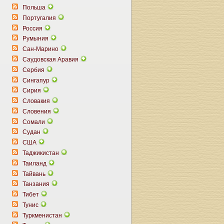
Польша
Португалия
Россия
Румыния
Сан-Марино
Саудовская Аравия
Сербия
Сингапур
Сирия
Словакия
Словения
Сомали
Судан
США
Таджикистан
Таиланд
Тайвань
Танзания
Тибет
Тунис
Туркменистан