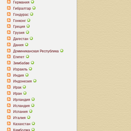
Германия
Гибралтар
Гондурас
Гонконг
Греция
Грузия
Дагестан
Дания
Доминиканская Республика
Египет
Зимбабве
Израиль
Индия
Индонезия
Ирак
Иран
Ирландия
Исландия
Испания
Италия
Казахстан
Камбоджа