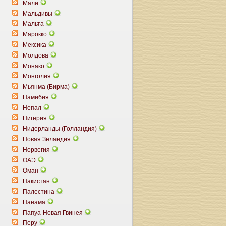
Мали
Мальдивы
Мальта
Марокко
Мексика
Молдова
Монако
Монголия
Мьянма (Бирма)
Намибия
Непал
Нигерия
Нидерланды (Голландия)
Новая Зеландия
Норвегия
ОАЭ
Оман
Пакистан
Палестина
Панама
Папуа-Новая Гвинея
Перу