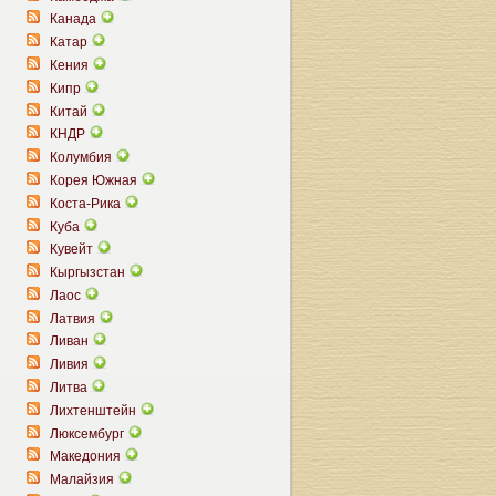
Канада
Катар
Кения
Кипр
Китай
КНДР
Колумбия
Корея Южная
Коста-Рика
Куба
Кувейт
Кыргызстан
Лаос
Латвия
Ливан
Ливия
Литва
Лихтенштейн
Люксембург
Македония
Малайзия