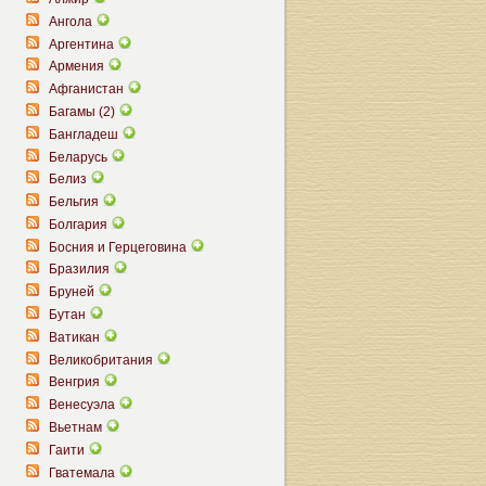
Ангола
Аргентина
Армения
Афганистан
Багамы (2)
Бангладеш
Беларусь
Белиз
Бельгия
Болгария
Босния и Герцеговина
Бразилия
Бруней
Бутан
Ватикан
Великобритания
Венгрия
Венесуэла
Вьетнам
Гаити
Гватемала