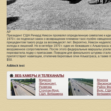
AP
Президент США Ричард Никсон проявлял определенную симпатию к иде
1970 г. он подписал закон о возвращении племени таос-пуэбло священно
прецедентом такого рода за восемьдесят лет. Вероятно, Никсон надеялся
холода и лишений. Но в октябре 1970 г. один из бежавших с Алькатраса 
вооруженное сопротивление. После этого федеральные маршалы усилили
перехватила лодку с припасами. Поводом для финального штурма стало 
препятствуют навигации, отключив береговые огни Алькатраса, а также 
$50.
Adblock test