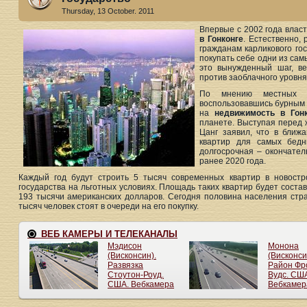
Thursday, 13 October. 2011
Впервые с 2002 года влас
в Гонконге
. Естественно,
гражданам карликового го
покупать себе одни из сам
это вынужденный шаг, в
против заоблачного уровня
По мнению местных ж
воспользовавшись бурным 
на
недвижимость в Гонк
планете. Выступая перед 
Цанг заявил, что в ближ
квартир для самых бедн
долгосрочная – окончате
ранее 2020 года.
Каждый год будут строить 5 тысяч современных квартир в новостр
государства на льготных условиях. Площадь таких квартир будет состав
193 тысячи американских долларов. Сегодня половина населения стр
тысяч человек стоят в очереди на его покупку.