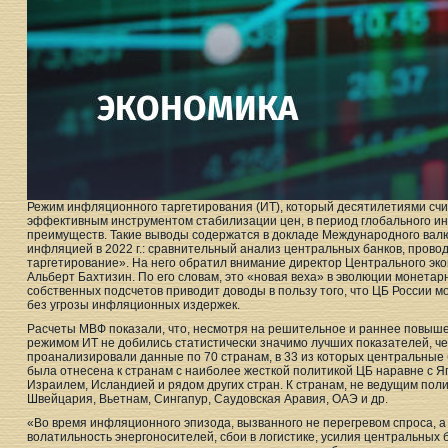
Режим инфляционного таргетирования (ИТ), который десятилетиями сч
эффективным инструментом стабилизации цен, в период глобального ин
преимуществ. Такие выводы содержатся в докладе Международного валю
инфляцией в 2022 г.: сравнительный анализ центральных банков, пров
таргетирование». На него обратил внимание директор Центрального эк
Альберт Бахтизин. По его словам, это «новая веха» в эволюции монетар
собственных подсчетов приводит доводы в пользу того, что ЦБ России м
без угрозы инфляционных издержек.
Расчеты МВФ показали, что, несмотря на решительное и раннее повыше
режимом ИТ не добились статистически значимо лучших показателей, че
проанализировали данные по 70 странам, в 33 из которых центральные б
была отнесена к странам с наиболее жесткой политикой ЦБ наравне с Я
Израилем, Исландией и рядом других стран. К странам, не ведущим пол
Швейцария, Вьетнам, Сингапур, Саудовская Аравия, ОАЭ и др.
«Во время инфляционного эпизода, вызванного не перегревом спроса, а
волатильность энергоносителей, сбои в логистике, усилия центральных 