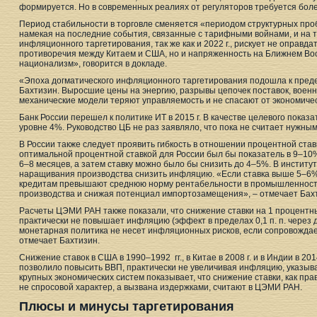
формируется. Но в современных реалиях от регуляторов требуется боле
Период стабильности в торговле сменяется «периодом структурных проб
намекая на последние события, связанные с тарифными войнами, и на т
инфляционного таргетирования, так же как и 2022 г., рискует не оправда
противоречия между Китаем и США, но и напряженность на Ближнем Во
национализм», говорится в докладе.
«Эпоха догматического инфляционного таргетирования подошла к преде
Бахтизин. Выросшие цены на энергию, разрывы цепочек поставок, воен
механические модели теряют управляемость и не спасают от экономичес
Банк России перешел к политике ИТ в 2015 г. В качестве целевого показ
уровне 4%. Руководство ЦБ не раз заявляло, что пока не считает нужны
В России также следует проявить гибкость в отношении процентной ста
оптимальной процентной ставкой для России был бы показатель в 9–10%
6–8 месяцев, а затем ставку можно было бы снизить до 4–5%. В институт
наращивания производства снизить инфляцию. «Если ставка выше 5–6%
кредитам превышают среднюю норму рентабельности в промышленности
производства и снижая потенциал импортозамещения», – отмечает Бах
Расчеты ЦЭМИ РАН также показали, что снижение ставки на 1 процентный
практически не повышает инфляцию (эффект в пределах 0,1 п. п. через д
монетарная политика не несет инфляционных рисков, если сопровождае
отмечает Бахтизин.
Снижение ставок в США в 1990–1992 гг., в Китае в 2008 г. и в Индии в 20
позволило повысить ВВП, практически не увеличивая инфляцию, указыва
крупных экономических систем показывает, что снижение ставки, как пр
не спросовой характер, а вызвана издержками, считают в ЦЭМИ РАН.
Плюсы и минусы таргетирования