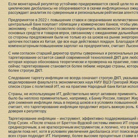
Если монетарный регулятор устойчиво придерживается своей цели по 
циклические дисбалансы не оборачиваются в скачки инфляционных ожид
рассуждает аналитик по суверенным и региональным рейтингам агентст
Предпринятое в 2022 г. повышение ставок и сворачивание количественно
центральный банк покупает облигации у коммерческих банков, чтобы ув
экономику. – «Ведомости») позволило ограничить возможности экономич
основных средств и товаров впрок, связанному с ожиданиями дальнейшег
со стороны предложения были не только из-за шоков на рынке энергорес
цепочек поставок из Китая, где все еще действовал локдаун. Благодаря
компенсаторным повышением зарплат на предприятиях, считает Лысен
С ним согласен старший директор группы суверенных и региональных р
таргетирование остается самой современной технологией ДКП для любо
которая хорошо обоснована теоретически и проверена на практике, говор
сейчас таргетирование становится более гибким: нередко страны, котор
более строгую ДКП.
Следование таргету инфляции не всегда означает строгую ДКП, указыва
моделирования факультета экономических наук НИУ ВШЭ Григорий Жирнов
список стран с политикой ИТ, но на практике Народный банк Китая испол
Страны, не использующие ИТ, действительно могут активнее применять 
было бы неплохо применительно, например, к Банку России, говорит Ж
для снижения инфляции лишь в период шоков и в условиях повышенной 
считает, что таргетирование инфляции продолжит играть важную роль.
доверия к регулятору.
Таргетирование инфляции – инструмент, эффективно поддерживающий п
Егор Сусин. «После отказа от Бреттон-Вудской системы именно ИТ справ
среднесрочным, а не краткосрочным инструментом, и логично, что в пер
модели пока нет, хотя в условиях увеличения дисбаланса этот поиск веде
всех стран подходит ИТ. Например, более высокие процентные ставки 