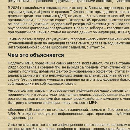
результатам по сравнению с другими центральными банками», – указыв
В 2024 г. к подобным выводам пришли эксперты Банка международных расчет
научном докладе «Целевые правила Тейлора: некоторые доказательства 
денежно-кредитная политика (ДКП) не должна быть слишком жесткой, 
предложением, а не ростом спроса. Эксперты BIS предлагали ввести но
основанное на доктрине Федеральной резервной системы (ФРС), которая
обусловлена факторами предложения. Правило Тейлора – классическая
при принятии решения о ставке на основе данных об инфляции, ВВП и д
Таким образом, в мире структурных и геополитических шоков механичес
установленной цели по инфляции теряет смысл, делает вывод Бахтизин.
интегрированной с более широкими задачами, считает он.
Чем это объясняется
Подсчеты МВФ, поразившие самих авторов, показывают, что как в странах 
2022 г. составила в среднем 9%, не выходя за пределы статистической 
оценить политику, добавили фактор фиксированных эффектов (статистич
анализа данных и учета неизмеримых индивидуальных различий объекто
стране. Это позволило уменьшить влияние на итоги исследования факто
соблюдающих и не соблюдающих таргет.
Авторы делают вывод, что современная инфляция все чаще становится 
предложения и в этом случае признанная модель, разработанная под ин
рост цен вызван внешними факторами, домохозяйства и компании с мен
быстрому снижению инфляции, пишут эксперты МВФ.
«Доверие к ЦБ зависит не столько от заявлений, сколько от быстрого с
МВФ. Это один из постулатов инфляционного таргетирования – публичн
за уровень цен.
И все же списывать со счетов инфляционное таргетирование насовсем в
что оно может быть полезно, особенно в странах, склонных к дисбалансу 