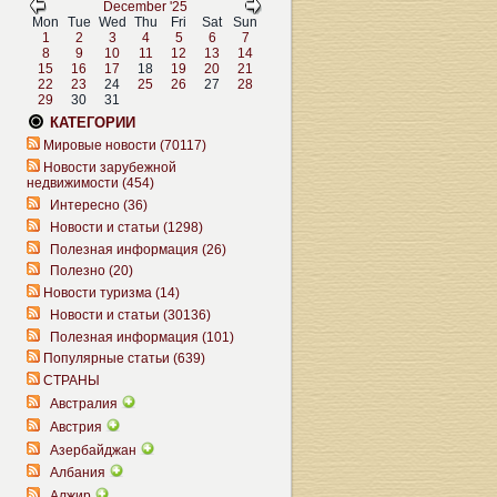
December '25
Mon
Tue
Wed
Thu
Fri
Sat
Sun
1
2
3
4
5
6
7
8
9
10
11
12
13
14
15
16
17
18
19
20
21
22
23
24
25
26
27
28
29
30
31
КАТЕГОРИИ
Мировые новости (70117)
Новости зарубежной
недвижимости (454)
Интересно (36)
Новости и статьи (1298)
Полезная информация (26)
Полезно (20)
Новости туризма (14)
Новости и статьи (30136)
Полезная информация (101)
Популярные статьи (639)
СТРАНЫ
Австралия
Австрия
Азербайджан
Албания
Алжир