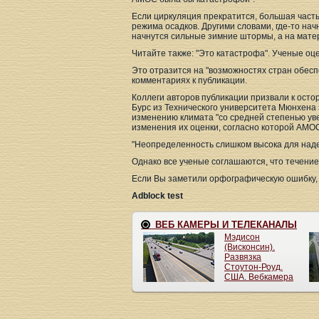
Если циркуляция прекратится, большая част
режима осадков. Другими словами, где-то начн
начнутся сильные зимние штормы, а на мате
Читайте также: "Это катастрофа". Ученые оц
Это отразится на "возможностях стран обесп
комментариях к публикации.
Коллеги авторов публикации призвали к ост
Бурс из Технического университета Мюнхена 
изменению климата "со средней степенью уве
изменения их оценки, согласно которой АМОС
"Неопределенность слишком высока для наде
Однако все ученые соглашаются, что течение
Если Вы заметили орфографическую ошибку, 
Adblock test