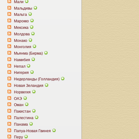
Мали
Мальдивы
Мальта
Марокко
Мексика
Молдова
Монако
Монголия
Мьянма (Бирма)
Намибия
Непал
Нигерия
Нидерланды (Голландия)
Новая Зеландия
Норвегия
ОАЭ
Оман
Пакистан
Палестина
Панама
Папуа-Новая Гвинея
Перу