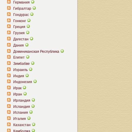
Германия
Гибралтар
Гондурас
Гонконг
Греция
Грузия
Дагестан
Дания
Доминиканская Республика
Египет
Зимбабве
Израиль
Индия
Индонезия
Ирак
Иран
Ирландия
Исландия
Испания
Италия
Казахстан
Камбоджа