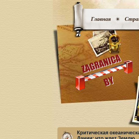
Главная
Стра
Критическая океаническа
Дании: что ждет Землю