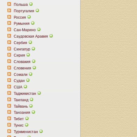
Польша
Португалия
Россия
Румыния
Сан-Марино
Саудовская Аравия
Сербия
Сингапур
Сирия
Словакия
Словения
Сомали
Судан
США
Таджикистан
Таиланд
Тайвань
Танзания
Тибет
Тунис
Туркменистан