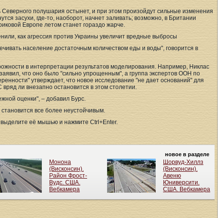
ь Северного полушария остынет, и при этом произойдут сильные изменения
утся засухи, где-то, наоборот, начнет заливать; возможно, в Британии
риковой Европе летом станет гораздо жарче.
енили, как агрессия против Украины увеличит вредные выбросы
ечивать население достаточным количеством еды и воды", говорится в
орожности в интерпретации результатов моделирования. Например, Никлас
заявил, что оно было "сильно упрощенным", а группа экспертов ООН по
ренности" утверждает, что новое исследование "не дает оснований" для
 вряд ли внезапно остановится в этом столетии.
жной оценки", – добавил Бурс.
 становится все более неустойчивым.
выделите её мышью и нажмите Ctrl+Enter.