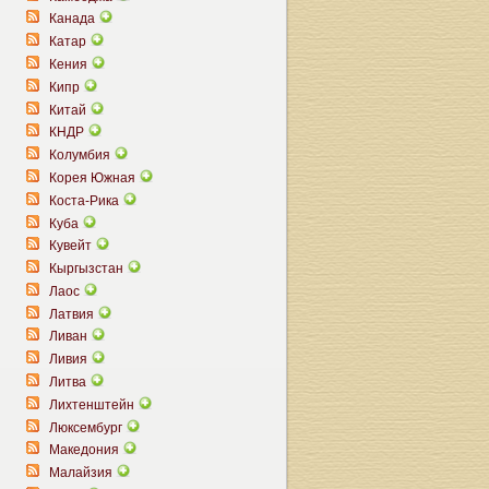
Канада
Катар
Кения
Кипр
Китай
КНДР
Колумбия
Корея Южная
Коста-Рика
Куба
Кувейт
Кыргызстан
Лаос
Латвия
Ливан
Ливия
Литва
Лихтенштейн
Люксембург
Македония
Малайзия