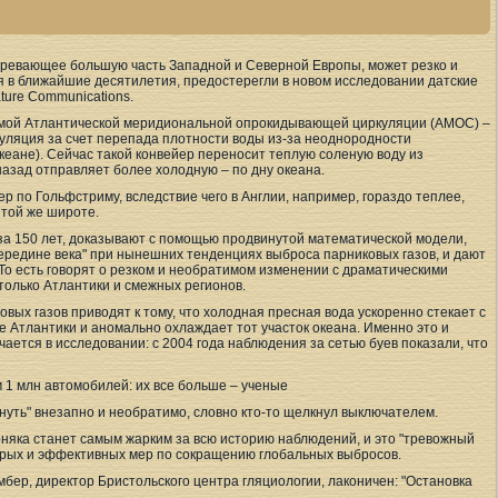
гревающее большую часть Западной и Северной Европы, может резко и
я в ближайшие десятилетия, предостерегли в новом исследовании датские
ture Communications.
аемой Атлантической меридиональной опрокидывающей циркуляции (AMOC) –
уляция за счет перепада плотности воды из-за неоднородности
еане). Сейчас такой конвейер переносит теплую соленую воду из
назад отправляет более холодную – по дну океана.
р по Гольфстриму, вследствие чего в Англии, например, гораздо теплее,
 той же широте.
а 150 лет, доказывают с помощью продвинутой математической модели,
ередине века" при нынешних тенденциях выброса парниковых газов, и дают
 То есть говорят о резком и необратимом изменении с драматическими
 только Атлантики и смежных регионов.
ковых газов приводят к тому, что холодная пресная вода ускоренно стекает с
 Атлантики и аномально охлаждает тот участок океана. Именно это и
ется в исследовании: с 2004 года наблюдения за сетью буев показали, что
м 1 млн автомобилей: их все больше – ученые
уть" внезапно и необратимо, словно кто-то щелкнул выключателем.
рняка станет самым жарким за всю историю наблюдений, и это "тревожный
трых и эффективных мер по сокращению глобальных выбросов.
ер, директор Бристольского центра гляциологии, лаконичен: "Остановка