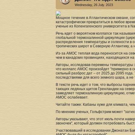
Wednesday, 26 July. 2023
Мощное течение в Атлантическом океане, со
катастрофически прекратиться в любое врем
ученые из Копенгагенского университета в Na
Речь идет о вероятном коллапсе так назыв
глобальной термохалинной циркуляции (цирк
распределения температуры и солености в ок
тропических широт в Северную Атлантику, а 
Из-за АМОС теплая вода переносится на севе
чем в канадских провинциях, находящихся на
Авторы, исследовав перемены температуры з
что коллапс АМОС произойдет "примерно в с
сильный разброс дат – от 2025 до 2095 года.
последствиями для всего земного шара, а не
В тексте речь идет о том, что выбросы парни
тающих ледяных щитов Гренландии на севере
замедляет термохалинную циркуляцию, отмеча
AMOC ослабевает.
Читайте также: Кабаны хуже для климата, че
По мнению ученых, Гольфстрим может "затихн
Авторы указывают, что этот июль почти наве
звоночек", который должен потребовать быс
Участвовавший в исследовании Джонатан Бамб
АMOC была бы катастрофой".