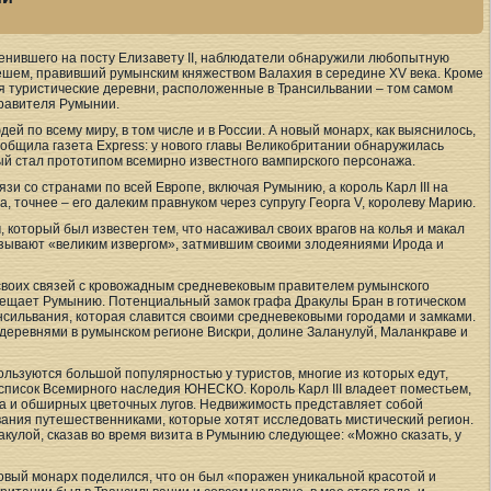
сменившего на посту Елизавету II, наблюдатели обнаружили любопытную
ешем, правивший румынским княжеством Валахия в середине XV века. Кроме
я туристические деревни, расположенные в Трансильвании – том самом
правителя Румынии.
ей по всему миру, в том числе и в России. А новый монарх, как выяснилось,
общила газета Express: у нового главы Великобритании обнаружилась
ый стал прототипом всемирно известного вампирского персонажа.
и со странами по всей Европе, включая Румынию, а король Карл III на
 точнее – его далеким правнуком через супругу Георга V, королеву Марию.
который был известен тем, что насаживал своих врагов на колья и макал
 называют «великим извергом», затмившим своими злодеяниями Ирода и
своих связей с кровожадным средневековым правителем румынского
посещает Румынию. Потенциальный замок графа Дракулы Бран в готическом
нсильвания, которая славится своими средневековыми городами и замками.
и деревнями в румынском регионе Вискри, долине Заланулуй, Маланкраве и
льзуются большой популярностью у туристов, многие из которых едут,
 список Всемирного наследия ЮНЕСКО. Король Карл III владеет поместьем,
са и обширных цветочных лугов. Недвижимость представляет собой
ания путешественниками, которые хотят исследовать мистический регион.
ракулой, сказав во время визита в Румынию следующее: «Можно сказать, у
 новый монарх поделился, что он был «поражен уникальной красотой и