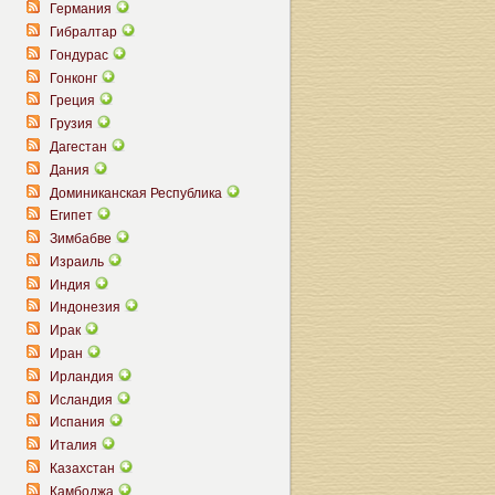
Германия
Гибралтар
Гондурас
Гонконг
Греция
Грузия
Дагестан
Дания
Доминиканская Республика
Египет
Зимбабве
Израиль
Индия
Индонезия
Ирак
Иран
Ирландия
Исландия
Испания
Италия
Казахстан
Камбоджа