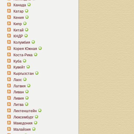
Канада
Катар
Кения
Кипр
Китай
КНДР
Колумбия
Корея Южная
Коста-Рика
Куба
Кувейт
Кыргызстан
Лаос
Латвия
Ливан
Ливия
Литва
Лихтенштейн
Люксембург
Македония
Малайзия