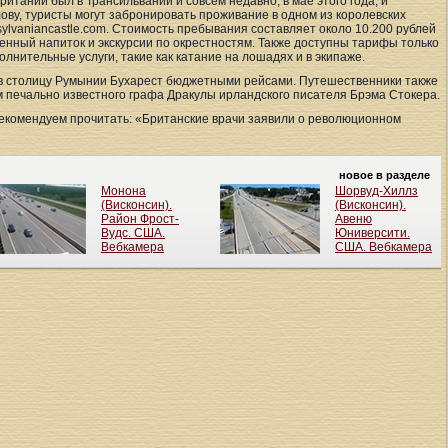
тании был в Трансильвании и совсем недавно, в мае этого года, и
лову, туристы могут забронировать проживание в одном из королевских
nsylvaniancastle.com. Стоимость пребывания составляет около 10.200 рублей
венный напиток и экскурсии по окрестностям. Также доступны тарифы только
полнительные услуги, такие как катание на лошадях и в экипаже.
 в столицу Румынии Бухарест бюджетными рейсами. Путешественники также
ом печально известного графа Дракулы ирландского писателя Брэма Стокера.
 рекомендуем прочитать: «Британские врачи заявили о революционном