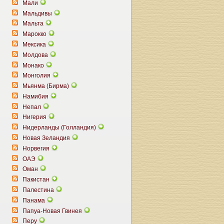
Мали
Мальдивы
Мальта
Марокко
Мексика
Молдова
Монако
Монголия
Мьянма (Бирма)
Намибия
Непал
Нигерия
Нидерланды (Голландия)
Новая Зеландия
Норвегия
ОАЭ
Оман
Пакистан
Палестина
Панама
Папуа-Новая Гвинея
Перу