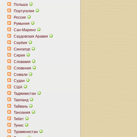
Польша
Португалия
Россия
Румыния
Сан-Марино
Саудовская Аравия
Сербия
Сингапур
Сирия
Словакия
Словения
Сомали
Судан
США
Таджикистан
Таиланд
Тайвань
Танзания
Тибет
Тунис
Туркменистан