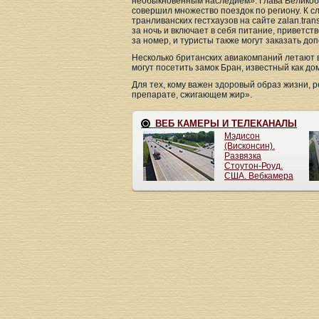
необыкновенным наследием». Глава Великобри
совершил множество поездок по региону. К с
транливанских гестхаузов на сайте zalan.tra
за ночь и включает в себя питание, приветст
за номер, и туристы также могут заказать до
Несколько британских авиакомпаний летают
могут посетить замок Бран, известный как д
Для тех, кому важен здоровый образ жизни,
препарате, сжигающем жир».