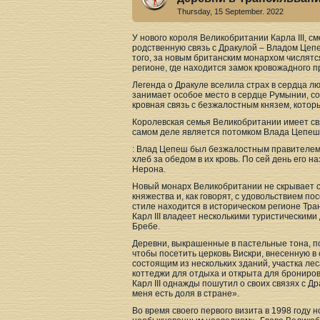
Thursday, 15 September. 2022
У нового короля Великобритании Карла III, 
родственную связь с Дракулой – Владом Цеп
того, за новым британским монархом числятс
регионе, где находится замок кровожадного 
Легенда о Дракуле вселила страх в сердца люд
занимает особое место в сердце Румынии, со
кровная связь с безжалостным князем, котор
Королевская семья Великобритании имеет связ
самом деле является потомком Влада Цепеша,
: Влад Цепеш был безжалостным правителем, 
хлеб за обедом в их кровь. По сей день его
Нерона.
Новый монарх Великобритании не скрывает 
княжества и, как говорят, с удовольствием 
стиле находится в историческом регионе Тра
Карл III владеет несколькими туристическим
Бребе.
Деревни, выкрашенные в пастельные тона, по
чтобы посетить церковь Вискри, внесенную в
состоящим из нескольких зданий, участка ле
коттеджи для отдыха и открыта для брониров
Карл III однажды пошутил о своих связях с Д
меня есть доля в стране».
Во время своего первого визита в 1998 году