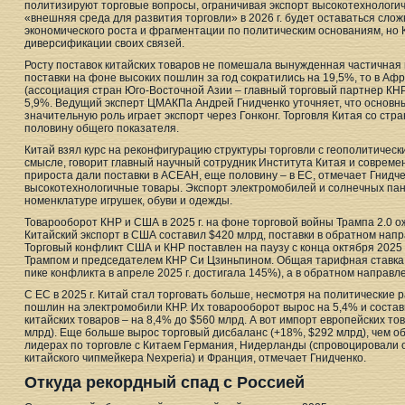
политизируют торговые вопросы, ограничивая экспорт высокотехнологич
«внешняя среда для развития торговли» в 2026 г. будет оставаться сло
экономического роста и фрагментации по политическим основаниям, но 
диверсификации своих связей.
Росту поставок китайских товаров не помешала вынужденная частичная
поставки на фоне высоких пошлин за год сократились на 19,5%, то в Аф
(ассоциация стран Юго-Восточной Азии – главный торговый партнер КНР
5,9%. Ведущий эксперт ЦМАКПа Андрей Гнидченко уточняет, что основн
значительную роль играет экспорт через Гонконг. Торговля Китая со ст
половину общего показателя.
Китай взял курс на реконфигурацию структуры торговли с геополитическ
смысле, говорит главный научный сотрудник Института Китая и совреме
прироста дали поставки в АСЕАН, еще половину – в ЕС, отмечает Гнидчен
высокотехнологичные товары. Экспорт электромобилей и солнечных па
номенклатуре игрушек, обуви и одежды.
Товарооборот КНР и США в 2025 г. на фоне торговой войны Трампа 2.0 о
Китайский экспорт в США составил $420 млрд, поставки в обратном напр
Торговый конфликт США и КНР поставлен на паузу с конца октября 2025
Трампом и председателем КНР Си Цзиньпином. Общая тарифная ставка 
пике конфликта в апреле 2025 г. достигала 145%), а в обратном направл
С ЕС в 2025 г. Китай стал торговать больше, несмотря на политические 
пошлин на электромобили КНР. Их товарооборот вырос на 5,4% и состав
китайских товаров – на 8,4% до $560 млрд. А вот импорт европейских тов
млрд). Еще больше вырос торговый дисбаланс (+18%, $292 млрд), чем о
лидерах по торговле с Китаем Германия, Нидерланды (спровоцировали
китайского чипмейкера Nexperia) и Франция, отмечает Гнидченко.
Откуда рекордный спад с Россией