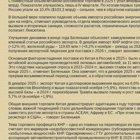
Стоимостный объем китайско-российской торговли в 2025 г. упал впервы
млрд). Показатели улучшились лишь в IV квартале. По итогам первых тре
Россию упали на 10,4% ($103,3 млрд) – сильнее, чем в обратном направле
В большей мере повлияло падение объема импорта российских энергон
цен на нефть, отмечает руководитель отдела макроэкономического ана
вызвали и вторичные санкции, сложности расчетов, ограниченные проп
полагает Лексютина.
Улучшение динамики в конце года Беленькая объясняет замедлением сп
ключевой статьи российского экспорта. В декабре импорт КНР нефти состав
(+12% г/г), железной руды – 119,65 млн т (+8,2% к ноябрю – рекорд за 20
получения экспортной лицензии для поставок с 2026 г., говорит экономис
Основным фактором падения поставок из Китая в Россию в 2025 г. было
китайской ассоциации производителей легковых автомобилей, за 11 месяц
Это следствие насыщения спроса в 2023–2024 гг., высоких ставок по ав
конце 2025 г., отмечает Беленькая. Она замечает, что в декабре 2025 г. 
прервав восьмимесячный период снижения, а в обратном направлении т
В декабре 2025 г. экспорт Китая в долларовом выражении вырос на 6,6% п
экономистов Bloomberg и выше показателей ноября (+5,9%). Агентство 
высокой базы – в 2024 г. переизбрание Трампа вызвало панику и рост зак
5,7% г/г (в ноябре +1,9%).
Общая внешняя торговля Китая демонстрирует адаптацию к году торговы
словам, важной тенденцией стало дальнейшее сокращение торговли с а
заместить ростом экспорта в страны АСЕАН, Африку и ЕС. «При этом пос
реэкспорт в США», – говорит Беленькая.
Тема торгового профицита КНР – одна из главных на переговорах ее пр
считают его маркером «недобросовестной конкуренции» (субсидировани
«избыточных мощностей» КНР. Одновременно с ГТУ дополнительные арг
ассоциация автомобилестроительной промышленности КНР. В 2025 г. об