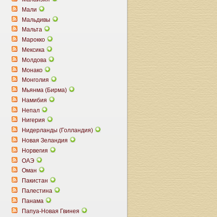
Мали
Мальдивы
Мальта
Марокко
Мексика
Молдова
Монако
Монголия
Мьянма (Бирма)
Намибия
Непал
Нигерия
Нидерланды (Голландия)
Новая Зеландия
Норвегия
ОАЭ
Оман
Пакистан
Палестина
Панама
Папуа-Новая Гвинея