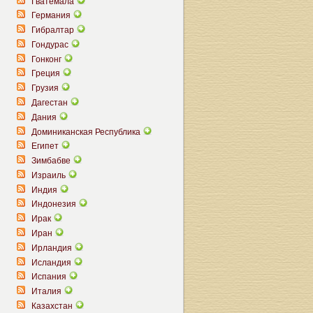
Гватемала
Германия
Гибралтар
Гондурас
Гонконг
Греция
Грузия
Дагестан
Дания
Доминиканская Республика
Египет
Зимбабве
Израиль
Индия
Индонезия
Ирак
Иран
Ирландия
Исландия
Испания
Италия
Казахстан