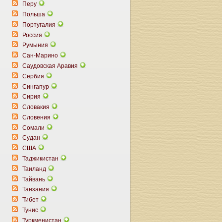
Перу
Польша
Португалия
Россия
Румыния
Сан-Марино
Саудовская Аравия
Сербия
Сингапур
Сирия
Словакия
Словения
Сомали
Судан
США
Таджикистан
Таиланд
Тайвань
Танзания
Тибет
Тунис
Туркменистан