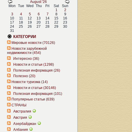
August '26
Mon
Tue
Wed
Thu
Fri
Sat
Sun
1
2
3
4
5
6
7
8
9
10
11
12
13
14
15
16
17
18
19
20
21
22
23
24
25
26
27
28
29
30
31
КАТЕГОРИИ
Мировые новости (70126)
Новости зарубежной
недвижимости (454)
Интересно (36)
Новости и статьи (1298)
Полезная информация (26)
Полезно (20)
Новости туризма (14)
Новости и статьи (30146)
Полезная информация (101)
Популярные статьи (639)
СТРАНЫ
Австралия
Австрия
Азербайджан
Албания