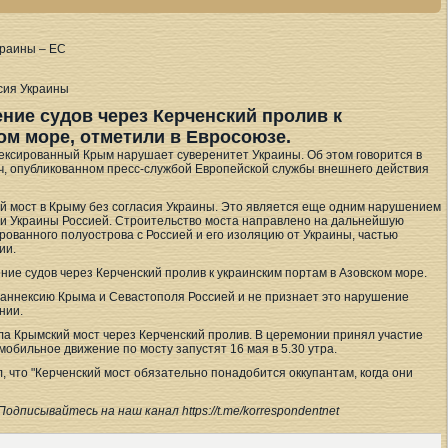
асия Украины
ние судов через Керченский пролив к
ом море, отметили в Евросоюзе.
ексированный Крым нарушает суверенитет Украины. Об этом говорится в
, опубликованном пресс-службой Европейской службы внешнего действия
й мост в Крыму без согласия Украины. Это является еще одним нарушением
и Украины Россией. Строительство моста направлено на дальнейшую
ованного полуострова с Россией и его изоляцию от Украины, частью
ии.
ние судов через Керченский пролив к украинским портам в Азовском море.
аннексию Крыма и Севастополя Россией и не признает это нарушение
нии.
а Крымский мост через Керченский пролив. В церемонии принял участие
обильное движение по мосту запустят 16 мая в 5.30 утра.
что "Керченский мост обязательно понадобится оккупантам, когда они
 Подписывайтесь на наш канал https://t.me/korrespondentnet