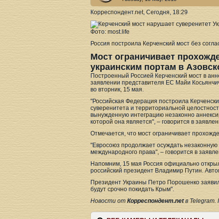
Корреспондент.net, Сегодня, 18:29
Фото: most.life
Россия построила Керченский мост без согл
Мост ограничивает прохожде
украинским портам в Азовск
Построенный Россией Керченский мост в анн
заявлении представителя ЕС Майи Косьянчич
во вторник, 15 мая.
"Российская Федерация построила Керченски
суверенитета и территориальной целостност
вынужденную интеграцию незаконно аннексир
которой она является", – говорится в заявлен
Отмечается, что мост ограничивает прохожде
"Евросоюз продолжает осуждать незаконную 
международного права", – говорится в заявле
Напомним, 15 мая Россия официально открыл
российский президент Владимир Путин. Автом
Президент Украины Петро Порошенко заявил, 
будут срочно покидать Крым".
Новости от
Корреспондент.net
в Telegram.