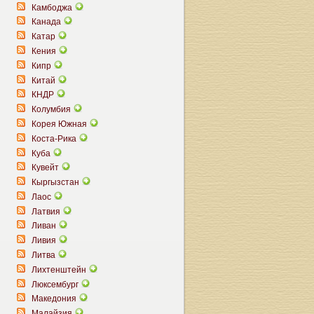
Камбоджа
Канада
Катар
Кения
Кипр
Китай
КНДР
Колумбия
Корея Южная
Коста-Рика
Куба
Кувейт
Кыргызстан
Лаос
Латвия
Ливан
Ливия
Литва
Лихтенштейн
Люксембург
Македония
Малайзия