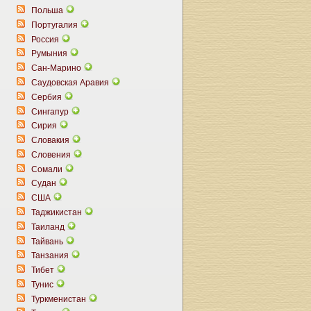
Польша
Португалия
Россия
Румыния
Сан-Марино
Саудовская Аравия
Сербия
Сингапур
Сирия
Словакия
Словения
Сомали
Судан
США
Таджикистан
Таиланд
Тайвань
Танзания
Тибет
Тунис
Туркменистан