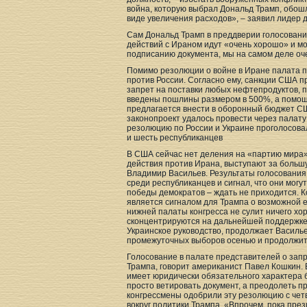
война, которую выбрал Дональд Трамп, обош
виде увеличения расходов», – заявил лидер
Сам Дональд Трамп в преддверии голосовани
действий с Ираном идут «очень хорошо» и мо
подписанию документа, мы на самом деле оч
Помимо резолюции о войне в Иране палата п
против России. Согласно ему, санкции США п
запрет на поставки любых нефтепродуктов, п
введены пошлины размером в 500%, а помощь
предлагается внести в оборонный бюджет США
законопроект удалось провести через палату
резолюцию по России и Украине проголосова
и шесть республиканцев
В США сейчас нет деления на «партию мира»
действия против Ирана, выступают за больш
Владимир Васильев. Результаты голосования
среди республиканцев и сигнал, что они могу
победы демократов – ждать не приходится. К
является сигналом для Трампа о возможной 
нижней палаты конгресса не сулит ничего хор
сконцентрируются на дальнейшей поддержке 
Украинское руководство, продолжает Василье
промежуточных выборов осенью и продолжить
Голосование в палате представителей о зап
Трампа, говорит американист Павел Кошкин. 
имеет юридически обязательного характера б
просто ветировать документ, а преодолеть п
конгрессмены одобрили эту резолюцию с четв
вокруг политики Трампа. «Впрочем, пока пре