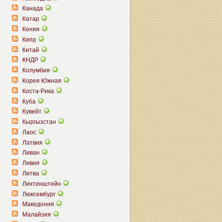
Канада
Катар
Кения
Кипр
Китай
КНДР
Колумбия
Корея Южная
Коста-Рика
Куба
Кувейт
Кыргызстан
Лаос
Латвия
Ливан
Ливия
Литва
Лихтенштейн
Люксембург
Македония
Малайзия