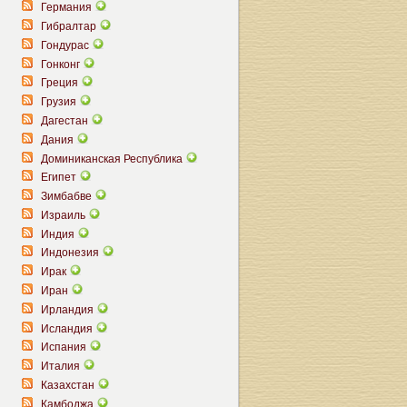
Германия
Гибралтар
Гондурас
Гонконг
Греция
Грузия
Дагестан
Дания
Доминиканская Республика
Египет
Зимбабве
Израиль
Индия
Индонезия
Ирак
Иран
Ирландия
Исландия
Испания
Италия
Казахстан
Камбоджа