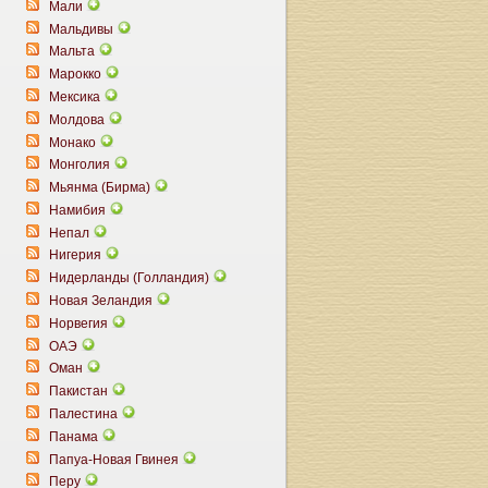
Мали
Мальдивы
Мальта
Марокко
Мексика
Молдова
Монако
Монголия
Мьянма (Бирма)
Намибия
Непал
Нигерия
Нидерланды (Голландия)
Новая Зеландия
Норвегия
ОАЭ
Оман
Пакистан
Палестина
Панама
Папуа-Новая Гвинея
Перу