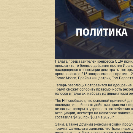
Палата представителей конгресса США при
прекратить те боевые действия против Иран
находящиеся в оппозиции демократы, котор
проголосовало 215 конгрессменов, против –
Томас Мэсси, Брайан Фицпатрик, Том Барретт
Теперь резолюция отправится на одобрение в
Трамп сможет оспорить правомочность резол
голосов в палатах, набрать их инициаторы ре
The Hill сообщает, что основной причиной дл
последствия – боевые действия привели к пе
основные товары внутреннего потребления 
ассоциации, несмотря на некоторое понижени
составила $4,26 при $3,14 в 2025 г.
Этим, а также другими экономическими проб
Трампа. Демократы заявили, что Трамп нару
должность, – избегать вооруженных конфликт