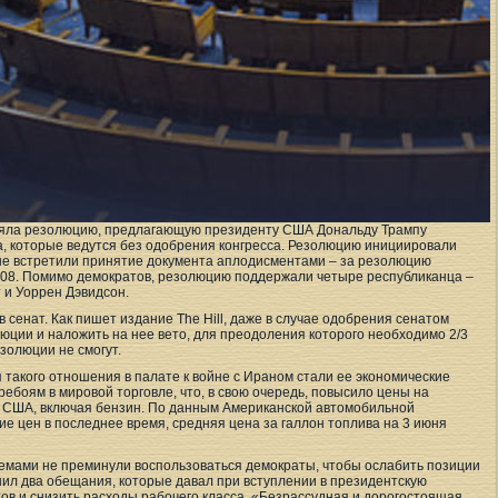
няла резолюцию, предлагающую президенту США Дональду Трампу
а, которые ведутся без одобрения конгресса. Резолюцию инициировали
ые встретили принятие документа аплодисментами – за резолюцию
 208. Помимо демократов, резолюцию поддержали четыре республиканца –
 и Уоррен Дэвидсон.
 сенат. Как пишет издание The Hill, даже в случае одобрения сенатом
юции и наложить на нее вето, для преодоления которого необходимо 2/3
золюции не смогут.
я такого отношения в палате к войне с Ираном стали ее экономические
ребоям в мировой торговле, что, в свою очередь, повысило цены на
в США, включая бензин. По данным Американской автомобильной
е цен в последнее время, средняя цена за галлон топлива на 3 июня
лемами не преминули воспользоваться демократы, чтобы ослабить позиции
шил два обещания, которые давал при вступлении в президентскую
ов и снизить расходы рабочего класса. «Безрассудная и дорогостоящая