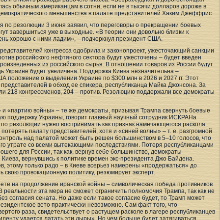
лась обычным американцам в сотни, если не в тысячи долларов дороже в
 демократического меньшинства в палате представителей Хаким Джеффрис.
я по резолюции 3 июня заявил, что переговоры о прекращении боевых
гут завершиться уже в выходные. «В теории они довольно близки к
ень хорошо с ними ладим», – подчеркнул президент США.
редставителей конгресса одобрила и законопроект, ужесточающий санкции
ротив российского нефтяного сектора будут ужесточены – будет введен
роизведенных из российского сырья. В отношении товаров из России будут
 Украине будет увеличена. Поддержка Киева незначительна –
 положение о выделении Украине по $300 млн в 2026 и 2027 гг. Этот
 представителей в обход ее спикера, республиканца Майка Джонсона. За
ли 218 конгрессменов, 204 – против. Резолюцию поддержали все демократы
 и «партию войны» – те же демократы, призывая Трампа свернуть боевые
ую поддержку Украины, говорит главный научный сотрудник ИСКРАНа
 по резолюции нужно воспринимать как признак намечающегося раскола
т потерять палату представителей, хотя и «синей волны» – т. е. разгромной
онтроль над палатой может быть решен большинством в 5–10 голосов, что
его утрате со всеми вытекающими последствиями. Потеря республиканцами
ошего для России, так как, вернув себе большинство, демократы
Киева, вернувшись к политике времен экс-президента Джо Байдена.
в, этому только радо – в Киеве всерьез намерены «продержаться» до
 свою провокационную политику, резюмирует эксперт.
рете на продолжение иранской войны – символическая победа противников
В реальности эта мера не сможет ограничить полномочия Трампа, так как не
ез согласия сената. Но даже если такое согласие будет, то Трамп может
резидентское вето практически невозможно. Сам факт того, что
ертого раза, свидетельствует о растущем расколе в лагере республиканцев
зиденту удается латать эти дыры». Но чем больше будет затягиваться