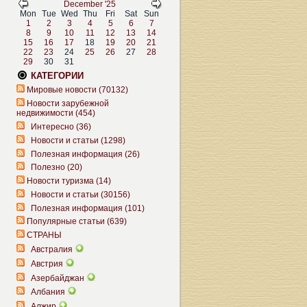
December '25
Mon
Tue
Wed
Thu
Fri
Sat
Sun
1
2
3
4
5
6
7
8
9
10
11
12
13
14
15
16
17
18
19
20
21
22
23
24
25
26
27
28
29
30
31
КАТЕГОРИИ
Мировые новости (70132)
Новости зарубежной
недвижимости (454)
Интересно (36)
Новости и статьи (1298)
Полезная информация (26)
Полезно (20)
Новости туризма (14)
Новости и статьи (30156)
Полезная информация (101)
Популярные статьи (639)
СТРАНЫ
Австралия
Австрия
Азербайджан
Албания
Алжир