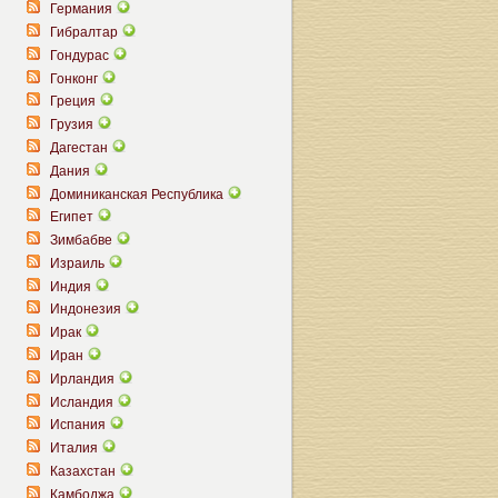
Германия
Гибралтар
Гондурас
Гонконг
Греция
Грузия
Дагестан
Дания
Доминиканская Республика
Египет
Зимбабве
Израиль
Индия
Индонезия
Ирак
Иран
Ирландия
Исландия
Испания
Италия
Казахстан
Камбоджа