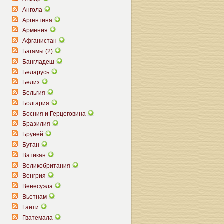
Ангола
Аргентина
Армения
Афганистан
Багамы (2)
Бангладеш
Беларусь
Белиз
Бельгия
Болгария
Босния и Герцеговина
Бразилия
Бруней
Бутан
Ватикан
Великобритания
Венгрия
Венесуэла
Вьетнам
Гаити
Гватемала