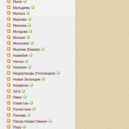
Мали
Мальдивы
Мальта
Марокко
Мексика
Молдова
Монако
Монголия
Мьянма (Бирма)
Намибия
Непал
Нигерия
Нидерланды (Голландия)
Новая Зеландия
Норвегия
ОАЭ
Оман
Пакистан
Палестина
Панама
Папуа-Новая Гвинея
Перу