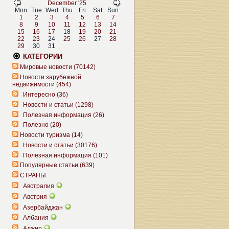
December '25
Mon
Tue
Wed
Thu
Fri
Sat
Sun
1
2
3
4
5
6
7
8
9
10
11
12
13
14
15
16
17
18
19
20
21
22
23
24
25
26
27
28
29
30
31
КАТЕГОРИИ
Мировые новости (70142)
Новости зарубежной
недвижимости (454)
Интересно (36)
Новости и статьи (1298)
Полезная информация (26)
Полезно (20)
Новости туризма (14)
Новости и статьи (30176)
Полезная информация (101)
Популярные статьи (639)
СТРАНЫ
Австралия
Австрия
Азербайджан
Албания
Алжир