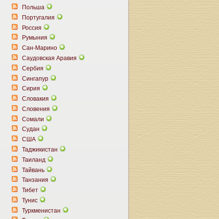
Польша
Португалия
Россия
Румыния
Сан-Марино
Саудовская Аравия
Сербия
Сингапур
Сирия
Словакия
Словения
Сомали
Судан
США
Таджикистан
Таиланд
Тайвань
Танзания
Тибет
Тунис
Туркменистан