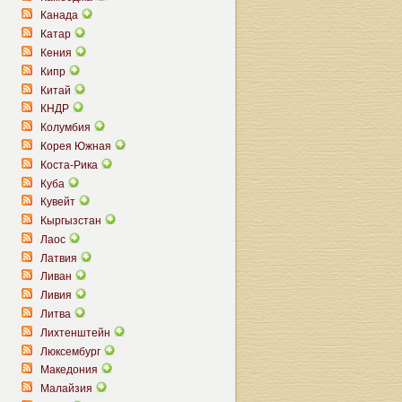
Канада
Катар
Кения
Кипр
Китай
КНДР
Колумбия
Корея Южная
Коста-Рика
Куба
Кувейт
Кыргызстан
Лаос
Латвия
Ливан
Ливия
Литва
Лихтенштейн
Люксембург
Македония
Малайзия