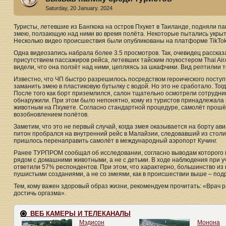
Saturday, 20 January. 2024
Туристы, летевшие из Бангкока на остров Пхукет в Таиланде, подняли па
змею, ползающую над ними во время полёта. Некоторые пытались укрыть
Несколько видео происшествия были опубликованы на платформе TikTok
Одна видеозапись набрала более 3.5 просмотров. Так, очевидец рассказ
присутствием пассажиров рейса, летевших тайским лоукостером Thai AirAs
видели, что она ползёт над ними, цепляясь за шкафчики. Вид рептилии т
Известно, что ЧП быстро разрешилось посредством героического посту
заманить змею в пластиковую бутылку с водой. Но это не сработало. Тогд
После того как борт приземлился, салон тщательно осмотрели сотрудник
обнаружили. При этом было непонятно, кому из туристов принадлежала 
животным на Пхукете. Согласно стандартной процедуре, самолёт прош
возобновлением полётов.
Заметим, что это не первый случай, когда змея оказывается на борту а
питон пробрался на внутренний рейс в Малайзии, следовавший из столи
пришлось перенаправить самолёт в международный аэропорт Кучинг.
Ранее ТУРПРОМ сообщал об исследовании, согласно выводам которого 
рядом с домашними животными, а не с детьми. В ходе наблюдения при уч
ответили 57% респондентов. При этом, что характерно, большинство из
пушистыми созданиями, а не со змеями, как в происшествии выше – под
Тем, кому важен здоровый образ жизни, рекомендуем прочитать: «Врач р
достичь оргазма».