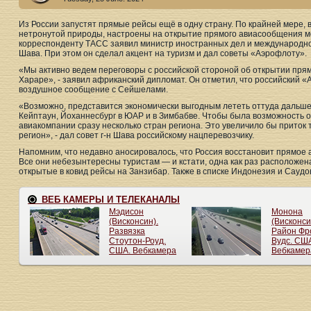
Из России запустят прямые рейсы ещё в одну страну. По крайней мере, 
нетронутой природы, настроены на открытие прямого авиасообщения ме
корреспонденту ТАСС заявил министр иностранных дел и международно
Шава. При этом он сделал акцент на туризм и дал советы «Аэрофлоту».
«Мы активно ведем переговоры с российской стороной об открытии пря
Хараре», - заявил африканский дипломат. Он отметил, что российский «
воздушное сообщение с Сейшелами.
«Возможно, представится экономически выгодным лететь оттуда дальше 
Кейптаун, Йоханнесбург в ЮАР и в Зимбабве. Чтобы была возможность 
авиакомпании сразу несколько стран региона. Это увеличило бы приток т
регион», - дал совет г-н Шава российскому нацперевозчику.
Напомним, что недавно аносировалось, что Россия восстановит прямое 
Все они небезынтересны туристам — и кстати, одна как раз расположен
открытые в ковид рейсы на Занзибар. Также в списке Индонезия и Саудо