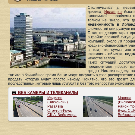
Столкнувшись с первым
кризиса,
Ирландия
быстро
экономикой – проблемы н
толком не знало, что д
недвижимость в Ирлан
сложностей они рухнули вн
Такая тенденция характер
в крайне сложной ситуаци
компаний, около 70 проце
кредитно-финансовым учре
в том, что сумма ипоте
стоимость объекта
недв
качестве залога.
Таких ситуаций достато
предпочитают просто вы
кредит. Никаких надежд на
так что в ближайшее время банки могут получить в свое распоряжение
продать которую будет просто некому. Понятно, что это грозит д
последствиями, которые лишь усугубят и без того непростую экономиче