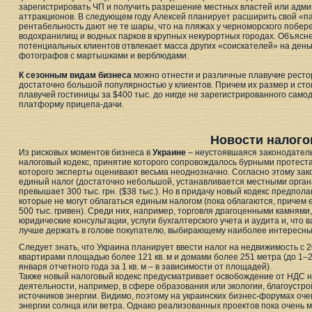
зарегистрировать ЧП и получить разрешение местных властей или адми
аттракционов. В следующем году Алексей планирует расширить свой «п
рентабельность дают не те шары, что на пляжах у черноморского побер
водохранилищ и водных парков в крупных некурортных городах. Объясне
потенциальных клиентов отвлекает масса других «соискателей» на деньг
фотографов с мартышками и верблюдами.
К сезонным видам бизнеса
можно отнести и различные плавучие ресто
достаточно большой популярностью у клиентов. Причем их размер и сто
плавучей гостиницы за $400 тыс. до нигде не зарегистрированного само
платформу прицепа-дачи.
Новости налого
Из рисковых моментов бизнеса в
Украине
– неустоявшаяся законодатель
налоговый кодекс, принятие которого сопровождалось бурными протест
которого эксперты оценивают весьма неоднозначно. Согласно этому зак
единый налог (достаточно небольшой, устанавливается местными органа
превышает 300 тыс. грн. ($38 тыс.). Но в придачу новый кодекс предпол
которые не могут облагаться единым налогом (пока облагаются, причем е
500 тыс. гривен). Среди них, например, торговля драгоценными камням
юридические консультации, услуги бухгалтерского учета и аудита и, что
лучше держать в голове покупателю, выбирающему наиболее интересны
Следует знать, что Украина планирует ввести налог на недвижимость с 
квартирами площадью более 121 кв. м и домами более 251 метра (до 1
января отчетного года за 1 кв. м – в зависимости от площадей).
Также новый налоговый кодекс предусматривает освобождение от НДС 
деятельности, например, в сфере образования или экологии, благоустр
источников энергии. Видимо, поэтому на украинских бизнес-форумах оч
энергии солнца или ветра. Однако реализованных проектов пока очень м