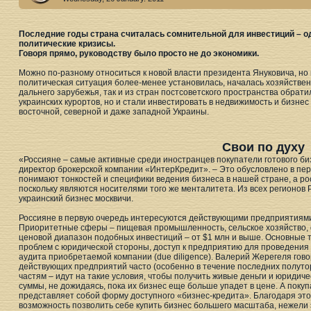
Последние годы страна считалась сомнительной для инвестиций – о
политические кризисы.
Говоря прямо, руководству было просто не до экономики.
Можно по-разному относиться к новой власти президента Януковича, но 
политическая ситуация более-менее установилась, началась хозяйствен
дальнего зарубежья, так и из стран постсоветского пространства обрат
украинских курортов, но и стали инвестировать в недвижимость и бизнес
восточной, северной и даже западной Украины.
Свои по духу
«Россияне – самые активные среди иностранцев покупатели готового биз
директор брокерской компании «ИнтерКредит». – Это обусловлено в пер
понимают тонкостей и специфики ведения бизнеса в нашей стране, а ро
поскольку являются носителями того же менталитета. Из всех регионов
украинский бизнес москвичи.
Россияне в первую очередь интересуются действующими предприятиями
Приоритетные сферы – пищевая промышленность, сельское хозяйство, 
ценовой диапазон подобных инвестиций – от $1 млн и выше. Основные т
проблем с юридической стороны, доступ к предприятию для проведения 
аудита приобретаемой компании (due diligence). Валерий Жерегеля гово
действующих предприятий часто (особенно в течение последних полуто
частям – идут на такие условия, чтобы получить живые деньги и юридич
суммы, не дожидаясь, пока их бизнес еще больше упадет в цене. А покупа
представляет собой форму доступного «бизнес-кредита». Благодаря это
возможность позволить себе купить бизнес большего масштаба, нежели