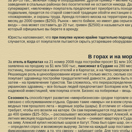
за $6–10 тыс., включая товар и оборудование. Другой пример – мелкие 
заведения в спальных районах без посетителей не остаются никогда. Да
супермаркет, «мелочевку» покупатель предпочитает приобретать походя
подвальчик, придется по старой советской традиции обойти инстанции 
«пожарников», и охраны труда. Аренда готового киоска на территории ры
месяц до 2000 гривен ($250). Рынок – место бойкое, но имеет два серье
вход» – она может составить до 20 тыс. гривен ($2500) и называться как
который официально вы берете в аренду.
Юристы напоминают, что
при покупке нужно крайне тщательно подходи
случается, когда от покупателя пытаются скрыть устаревшее оборудован
В горах и на мо
За
отель в Карпатах
на 21 номер 2008 года постройки просят $1 млн 100
заявлена на продажу за $1 млн 500 тыс.,
пансионат в Судаке
на 280 мес
гостиниц, пансионатов и мини-отелей и в Карпатах, и на Черноморском 
Решающую роль в ценообразовании играет не столько место, сколько сос
покупает здравницу постройки тридцатилетней давности, должен быть го
затем – на привлечение туристов. Так сложилось, что перераспределени
украинских здравниц – все больше людей предпочитают Болгарию или Ту
надежной инвестицией, чем покупка отеля. Бизнес на побережье – вещь
Сезонность
способствует развитию «микробизнесов» сродни торговле с
связано с обслуживанием отдыха. Однако такие «микры» ни в коем случа
модных тем прошлого лета – водяные зорбы (шары). В отличие от «бана
требует, чтобы его возили на катере. Он сам перемещается под весом о
до 400 гривен ($25–50)», – рассказывает московский аспирант Алексей, 
летних месяцев подальше от столичной пыли – снимает квартиру в Суда
на зиму. Алексей купил несколько шаров и батут. Пока был один шар, он
– определял спрос и возможную выручку. Затем на каждый шар поставил
фиксированную сумму, а то, что сверху, – забирает себе. Для того чтоб