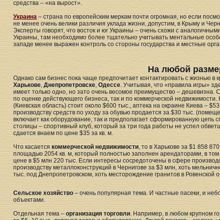
средства – «на вырост».
Украина
– страна по европейским меркам почти огромная, но если посмо
не менее очень велики различия уклада жизни, допустим, в Крыму и Черн
Эксперты говорят, что восток и юг Украины – очень схожи с аналогичным
Украины, там необходимо более тщательно учитывать ментальные особ
западе менее выражен контроль со стороны государства и местные орган
На любой разме
Однако сам бизнес пока чаще предпочитает контактировать с жизнью в кр
Харькове
,
Днепропетровске
,
Одессе
. Учитывая, что «правила игры» зде
имеет только одно, но зато очень весомое преимущество – дешевизна. 
по оценке действующего бизнеса, так и по коммерческой недвижимости.
(Киевская область) стоит около $600 тыс., аптека на окраине Киева – $5
производству средств по уходу за обувью продается за $30 тыс. (помещ
включает как оборудование, так и предполагает сформированную цепь с
столицы – спортивный клуб, который за три года работы не успел обветш
сдается внаем по цене $35 за кв. м.
Что касается
коммерческой недвижимости
, то в Харькове за $1 858 8
площадью 2054 кв. м, который полностью заполнен арендаторами, в том 
цене в $5 млн 220 тыс. Если интересы сосредоточены в сфере производ
производству металлоконструкций в Чернигове за $3 млн, хоть мельничн
тыс. под Днепропетровском, хоть месторождение гранитов в Ровенской о
Сельское хозяйство
– очень популярная тема. И частные пасеки, и н
объектами.
Отдельная тема –
организация торговли
. Например, в любом крупном 