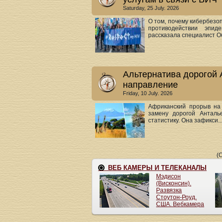
Saturday, 25 July. 2026
О том, почему кибербезо
противодействии эпи
рассказала специалист Об
Альтернатива дорогой 
направление
Friday, 10 July. 2026
Африканский прорыв на 
замену дорогой Анталь
статистику. Она зафикси..
(