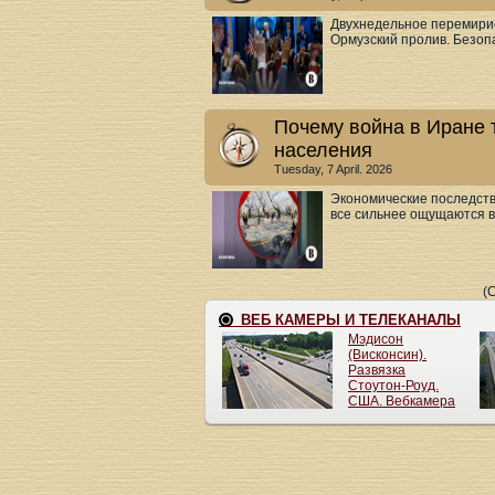
Двухнедельное перемирие
Ормузский пролив. Безопа
Почему война в Иране 
населения
Tuesday, 7 April. 2026
Экономические последств
все сильнее ощущаются в 
(