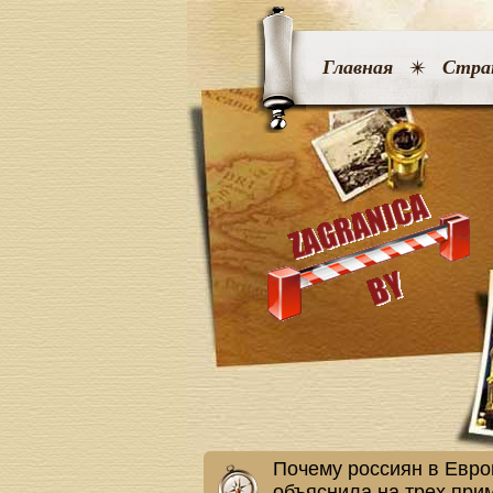
Главная
Стра
Почему россиян в Евро
объяснила на трех при