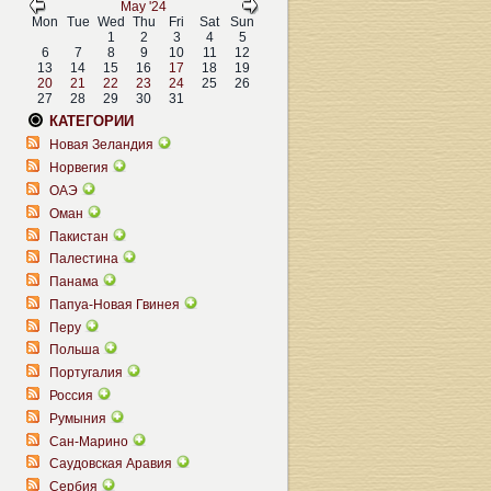
May '24
Mon
Tue
Wed
Thu
Fri
Sat
Sun
1
2
3
4
5
6
7
8
9
10
11
12
13
14
15
16
17
18
19
20
21
22
23
24
25
26
27
28
29
30
31
КАТЕГОРИИ
Новая Зеландия
Норвегия
ОАЭ
Оман
Пакистан
Палестина
Панама
Папуа-Новая Гвинея
Перу
Польша
Португалия
Россия
Румыния
Сан-Марино
Саудовская Аравия
Сербия