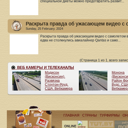
специальной диеты можно предотвратить развит...
Раскрыта правда об ужасающем видео с 
Sunday, 25 February. 2024
Раскрыта правда об ужасающем видео с самолетом в 
едва не столкнулись авиалайнер Qantas и само...
(Страница 1 из 1, всего запис
ГЛАВНАЯ
СТРАНЫ
ТУРФИРМЫ
ОН