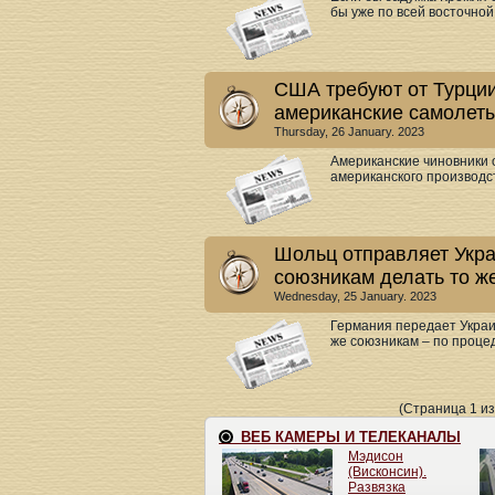
бы уже по всей восточной 
США требуют от Турции
американские самолет
Thursday, 26 January. 2023
Американские чиновники 
американского производст
Шольц отправляет Укра
союзникам делать то ж
Wednesday, 25 January. 2023
Германия передает Украи
же союзникам – по процед
(Страница 1 из