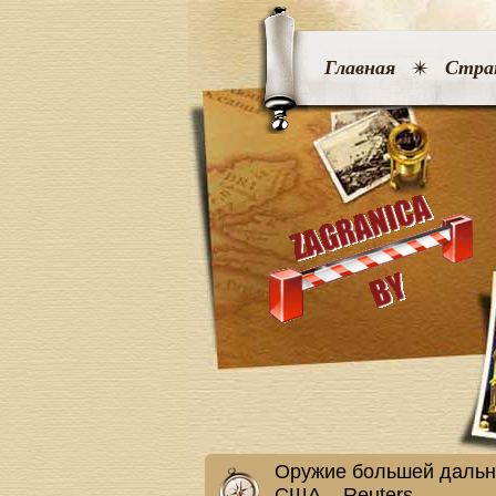
Главная
Стра
Оружие большей дально
США – Reuters