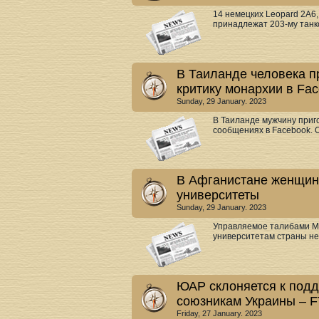
14 немецких Leopard 2A6
принадлежат 203-му танко
В Таиланде человека п
критику монархии в Fa
Sunday, 29 January. 2023
В Таиланде мужчину приго
сообщениях в Facebook. О
В Афганистане женщин 
университеты
Sunday, 29 January. 2023
Управляемое талибами М
университетам страны не д
ЮАР склоняется к подд
союзникам Украины – F
Friday, 27 January. 2023