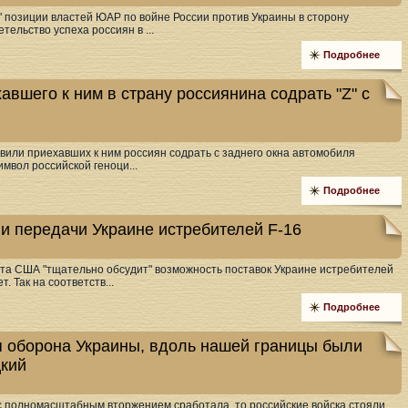
 позиции властей ЮАР по войне России против Украины в сторону
тельство успеха россиян в ...
Подробнее
авшего к ним в страну россиянина содрать "Z" с
вили приехавших к ним россиян содрать с заднего окна автомобиля
имвол российской геноци...
Подробнее
и передачи Украине истребителей F-16
а США "тщательно обсудит" возможность поставок Украине истребителей
т. Так на соответств...
Подробнее
я оборона Украины, вдоль нашей границы были
цкий
с полномасштабным вторжением сработала, то российские войска стояли