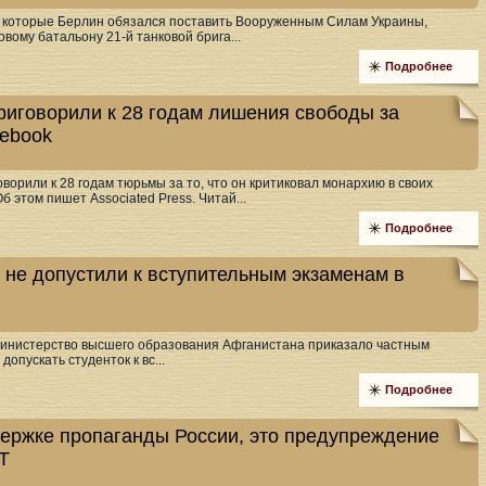
, которые Берлин обязался поставить Вооруженным Силам Украины,
вому батальону 21-й танковой брига...
Подробнее
риговорили к 28 годам лишения свободы за
cebook
ворили к 28 годам тюрьмы за то, что он критиковал монархию в своих
б этом пишет Associated Press. Читай...
Подробнее
не допустили к вступительным экзаменам в
инистерство высшего образования Афганистана приказало частным
опускать студенток к вс...
Подробнее
ержке пропаганды России, это предупреждение
T