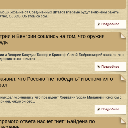
омощи Украине от Соединенных Штатов впервые будут включены ракеты
тно, GLSDB. Об этом со ссы...
Подробнее
рии и Венгрии сошлись на том, что оружия
едь
и и Венгрии Клаудия Таннер и Кристоф Салай-Бобровницкий заявили, что
держиваться политик...
Подробнее
аявил, что Россию "не победить" и вспомнил о
вал
ных дел усомнились, что президент Хорватии Зоран Миланович смог бы с
икой, какую он себ...
Подробнее
рямого ответа насчет "нет" Байдена по
 Украины