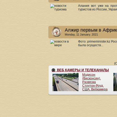
Алания вот уже на про
туристов из России, Украи
Алжир первым в Африк
Monday, 11 January. 2021
Фото: primeminister.kz Р
была осуществ...
(