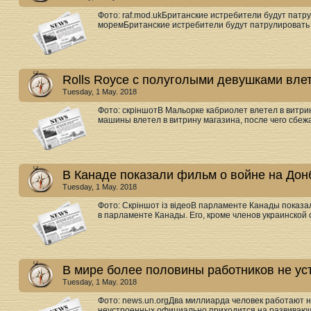
Фото: raf.mod.ukБританские истребители будут пат
моремБританские истребители будут патрулировать 
Rolls Royce с полуголыми девушками влет
Tuesday, 1 May. 2018
Фото: скріншотВ Мальорке кабриолет влетел в витр
машины влетел в витрину магазина, после чего сбежа
В Канаде показали фильм о войне на Дон
Tuesday, 1 May. 2018
Фото: Скріншот із відеоВ парламенте Канады показ
в парламенте Канады. Его, кроме членов украинской 
В мире более половины работников не у
Tuesday, 1 May. 2018
Фото: news.un.orgДва миллиарда человек работают
неустроенных официально приходится на развивающи