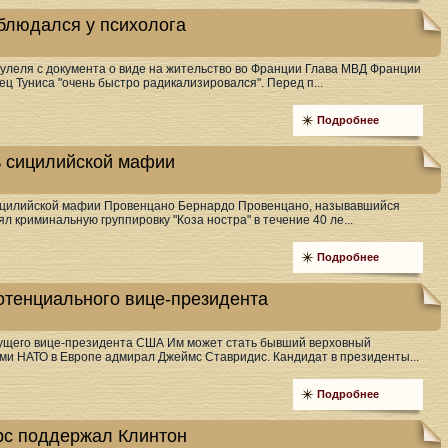
блюдался у психолога
Булеля с документа о виде на жительство во Франции Глава МВД Франции
ц Туниса "очень быстро радикализировался". Перед п...
Подробнее
ь сицилийской мафии
сицилийской мафии Провенцано Бернардо Провенцано, называвшийся
ял криминальную группировку "Коза ностра" в течение 40 ле...
Подробнее
отенциального вице-президента
дущего вице-президента США Им может стать бывший верховный
и НАТО в Европе адмирал Джеймс Ставридис. Кандидат в президенты...
Подробнее
с поддержал Клинтон