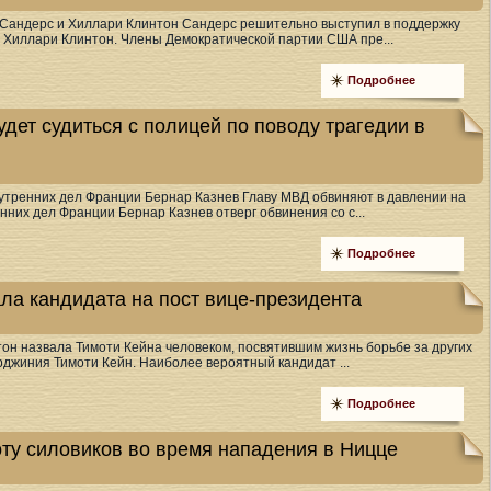
и Сандерс и Хиллари Клинтон Сандерс решительно выступил в поддержку
Хиллари Клинтон. Члены Демократической партии США пре...
Подробнее
дет судиться с полицей по поводу трагедии в
нутренних дел Франции Бернар Казнев Главу МВД обвиняют в давлении на
них дел Франции Бернар Казнев отверг обвинения со с...
Подробнее
ла кандидата на пост вице-президента
тон назвала Тимоти Кейна человеком, посвятившим жизнь борьбе за других
рджиния Тимоти Кейн. Наиболее вероятный кандидат ...
Подробнее
ту силовиков во время нападения в Ницце