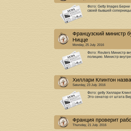
Фото: Getty Images Берн
своей бывшей соперницы 
Французский министр бу
Ницце
Monday, 25 July. 2016
Фото: Reuters Министр в
полицию. Министр внутрен
Хиллари Клинтон назва
Saturday, 23 July. 2016
Фото: getty Хиллари Клин
Это сенатор от штата Ви
Франция проверит рабо
Thursday, 21 July. 2016