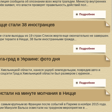
лиция сообщила об опознании всех жертв трагедии. Министр внутренних
в заявил, что власти проверят правильность действий пол...
Подробнее
цце стали 38 иностранцев
е стали выходцы из 19 стран Список жертв еще окончательно не завершен.
при теракте в Ницце, 38 были иностранными гражда...
Подробнее
га-град в Украине: фото дня
 Хмельницкой области, нанеся ущерб земледельцам, повредив авто и
соцсети Град в Хмельницкой области был размером с куриное...
Подробнее
стали на минуте молчания в Ницце
 самым крупным во Франции после событий в Париже в ноябре 2015 года.
и Мануэля Вальса освистали на траурном мероприятии в ...