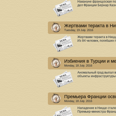
Накануне французская по
дел Франции Бернар Казнё
Жертвами теракта в Ни
Tuesday, 19 July. 2016
Жертвами теракта в Ницц
Из 84 человек, погибших 
Избиения в Турции и ме
Monday, 18 July. 2016
Аномальный град выпал в
объекты инфраструктуры 
Премьера Франции осви
Monday, 18 July. 2016
Нападение в Ницце стало
Премьер-министра Франци