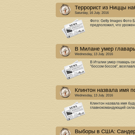
Террорист из Ниццы на
Saturday, 16 July. 2016
Фото: Getty Images Фото 
предположил, что урожене
В Милане умер главар
Wednesday, 13 July. 2016
В Италии умер главарь 
"боссом боссов", возглавл
Клинтон назвала имя п
Wednesday, 13 July. 2016
Клинтон назвала имя бу
главнокомандующий силам
Выборы в США: Сандер