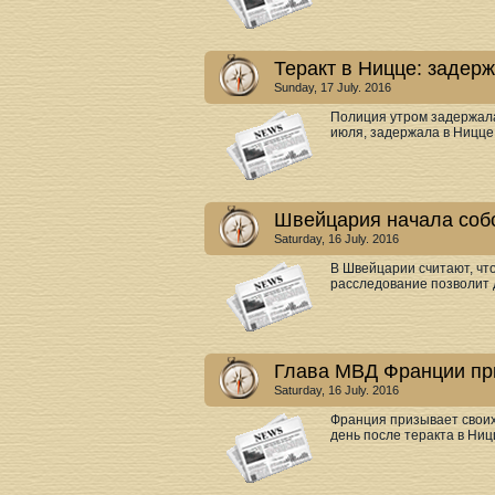
Теракт в Ницце: задер
Sunday, 17 July. 2016
Полиция утром задержала
июля, задержала в Ницце 
Швейцария начала собс
Saturday, 16 July. 2016
В Швейцарии считают, чт
расследование позволит д
Глава МВД Франции пр
Saturday, 16 July. 2016
Франция призывает своих
день после теракта в Ниц