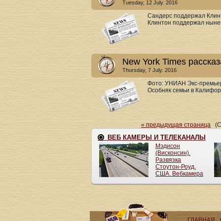
Tuesday, 12 July. 2016
Сандерс поддержал Клинт
Клинтон поддержал нынеш
New York Times расска
Thursday, 7 July. 2016
Фото: УНИАН Экс-премьер
Особняк семьи в Калифор
« предыдущая страница
(Ст
ГЛАВНАЯ