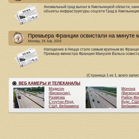
Аномальный град выпал в Хмельницкой области, нан
объекты инфраструктуры соцсети Град в Хмельницкой
Премьера Франции освистали на минуте 
Monday, 18 July. 2016
Нападение в Ницце стало самым крупным во Франции
Премьер-министра Франции Мануэля Вальса освистал
(Страница 1 из 1, всего запис