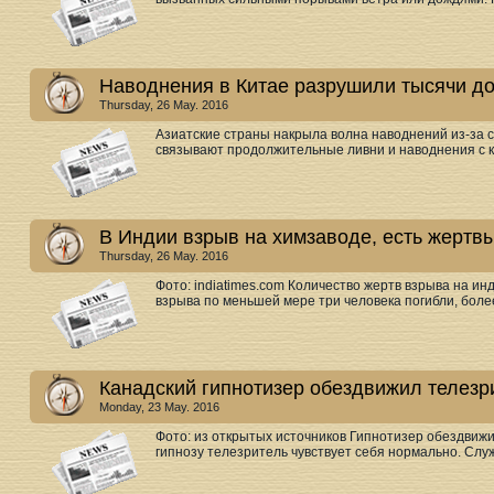
Наводнения в Китае разрушили тысячи д
Thursday, 26 May. 2016
Азиатские страны накрыла волна наводнений из-за 
связывают продолжительные ливни и наводнения с к
В Индии взрыв на химзаводе, есть жертв
Thursday, 26 May. 2016
Фото: indiatimes.com Количество жертв взрыва на ин
взрыва по меньшей мере три человека погибли, более
Канадский гипнотизер обездвижил телезр
Monday, 23 May. 2016
Фото: из открытых источников Гипнотизер обездвиж
гипнозу телезритель чувствует себя нормально. Служ