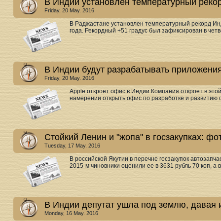
В Индии установлен температурный реко
Friday, 20 May. 2016
В Раджастане установлен температурный рекорд И
года. Рекордный +51 градус был зафиксирован в четве
В Индии будут разрабатывать приложения
Friday, 20 May. 2016
Apple откроет офис в Индии Компания откроет в это
намерении открыть офис по разработке и развитию с
Стойкий Ленин и "жопа" в госзакупках: фо
Tuesday, 17 May. 2016
В российской Якутии в перечне госзакупок автозапчас
2015-м чиновники оценили ее в 3631 рубль 70 коп, а 
В Индии депутат ушла под землю, давая
Monday, 16 May. 2016