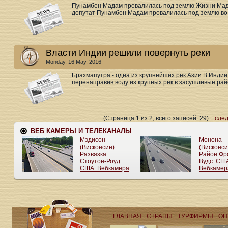
Пунамбен Мадам провалилась под землю Жизни Мада
депутат Пунамбен Мадам провалилась под землю во вр
Власти Индии решили повернуть реки
Monday, 16 May. 2016
Брахмапутра - одна из крупнейших рек Азии В Индии
перенаправив воду из крупных рек в засушливые рай
(Страница 1 из 2, всего записей: 29)
сле
ГЛАВНАЯ
СТРАНЫ
ТУРФИРМЫ
ОН