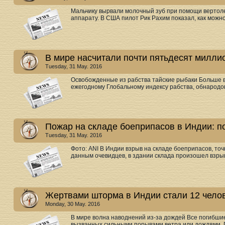
Мальчику вырвали молочный зуб при помощи вертоле
аппарату. В США пилот Рик Рахим показал, как можно
В мире насчитали почти пятьдесят милли
Tuesday, 31 May. 2016
Освобожденные из рабства тайские рыбаки Больше в
ежегодному Глобальному индексу рабства, обнародов
Пожар на складе боеприпасов в Индии: по
Tuesday, 31 May. 2016
Фото: ANI В Индии взрыв на складе боеприпасов, то
данным очевидцев, в здании склада произошел взрыв
Жертвами шторма в Индии стали 12 чело
Monday, 30 May. 2016
В мире волна наводнений из-за дождей Все погибши
вызванных сильными порывами ветра или дождями. П