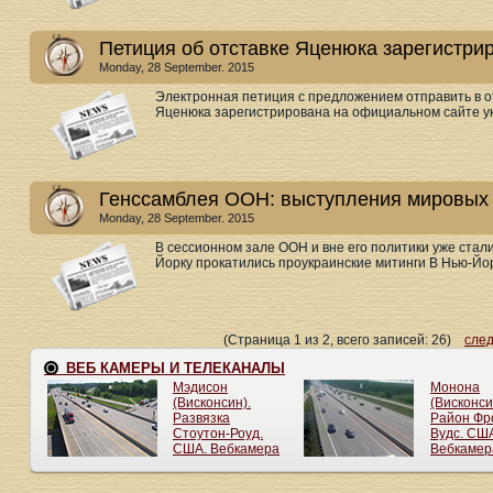
Петиция об отставке Яценюка зарегистри
Monday, 28 September. 2015
Электронная петиция с предложением отправить в 
Яценюка зарегистрирована на официальном сайте ук
Генссамблея ООН: выступления мировых 
Monday, 28 September. 2015
В сессионном зале ООН и вне его политики уже стал
Йорку прокатились проукраинские митинги В Нью-Йо
(Страница 1 из 2, всего записей: 26)
сле