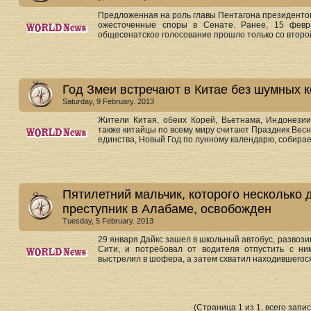
Предложенная на роль главы Пентагона президенто
ожесточенные споры в Сенате. Ранее, 15 февра
общесенатское голосование прошло только со второй 
Год Змеи встречают в Китае без шумных 
Saturday, 9 February. 2013
Жители Китая, обеих Корей, Вьетнама, Индонезии
также китайцы по всему миру считают Праздник Вес
единства, Новый Год по лунному календарю, собирает
Пятилетний мальчик, которого несколько 
преступник в Алабаме, освобожден
Tuesday, 5 February. 2013
29 января Дайкс зашел в школьный автобус, развоз
Сити, и потребовал от водителя отпустить с ни
выстрелил в шофера, а затем схватил находившегося 
(Страница 1 из 1, всего запис