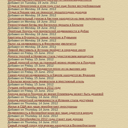
Добавил
on
Tuesday, 19 June. 2012
Отдых в Черногории в этом году стал еще более востребованным
Добавил
on
Monday, 18 June. 2012
Отдых в Греции уже не приносит прошлогодних доходов
Добавил
on
Monday, 18 June. 2012
Оздоровительный туризм в Австрии находится на пике популярности
Добавил
on
Monday, 18 June. 2012
Реконструкция битвы при Ватерлоо прошла в Бельгии
Добавил
on
Monday, 18 June. 2012
Приятные бонусы для покупателей недвижимости в Дубае
Добавил
on
Monday, 18 June. 2012
Квартиры в Бухаресте самые дорогие в Румынии
Добавил
on
Monday, 18 June. 2012
Налог на недвижимость в Финляндии увеличится
Добавил
on
Monday, 18 June. 2012
Пивной фестиваль в Эстонии пройдет в середине июля
Добавил
on
Friday, 15 June. 2012
Дорога троллей в Норвегии стала туристическим маршрутом
Добавил
on
Friday, 15 June. 2012
Самый дорогой отдых за границей можно провести в Лондоне
Добавил
on
Friday, 15 June. 2012
Квартиры в Юрмале продаются плохо из-за высоких цен
Добавил
on
Friday, 15 June. 2012
Самая дорогая недвижимость в Европе находится во Франции
Добавил
on
Friday, 15 June. 2012
В Бельгии монастырь превратили в престижный отель
Добавил
on
Friday, 15 June. 2012
Лучшие небоскребы мира в 2012 году
Добавил
on
Friday, 15 June. 2012
Аренда жилья в Лондоне во время Олимпиады может быть дешевой
Добавил
on
Thursday, 14 June. 2012
Аренда курортной недвижимости в Испании стала доступнее
Добавил
on
Thursday, 14 June. 2012
Жилье в США все чаще приобретают иностранцы
Добавил
on
Thursday, 14 June. 2012
Недвижимость в Великобритании все чаще сдается в аренду
Добавил
on
Thursday, 14 June. 2012
Пиво на Октоберфесте 2012 года станет еще дороже
Добавил
on
Thursday, 14 June. 2012
Самый лучший город для мужчин находится в Великобритании