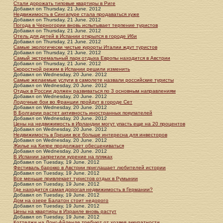
Стали дорожать типовые квартиры в Риге
Добавил
on
Thursday, 21 June. 2012
Недвижимость в Сингапуре стала продаваться хуже
Добавил
on
Thursday, 21 June. 2012
Погода в Черногории вновь испытывает терпение туристов
Добавил
on
Thursday, 21 June. 2012
Отель для детей в Испании открылся в городе Иби
Добавил
on
Thursday, 21 June. 2012
Самые экологически чистые курорты Италии ждут туристов
Добавил
on
Thursday, 21 June. 2012
Самый экстремальный парк отдыха Европы находится в Австрии
Добавил
on
Thursday, 21 June. 2012
Скоростной режим в Испании решили изменить
Добавил
on
Wednesday, 20 June. 2012
Самые желаемые услуги в самолете назвали российские туристы
Добавил
on
Wednesday, 20 June. 2012
Отдых в России должен развиваться по 3 основным направлениям
Добавил
on
Wednesday, 20 June. 2012
Лодочные бои во Франции пройдут в городе Сет
Добавил
on
Wednesday, 20 June. 2012
В Болгарии растет активность иностранных покупателей
Добавил
on
Wednesday, 20 June. 2012
Цены на недвижимость в Ирландии могут упасть еще на 20 процентов
Добавил
on
Wednesday, 20 June. 2012
Недвижимость в Греции все больше интересна для инвесторов
Добавил
on
Wednesday, 20 June. 2012
Жилье на Кипре продолжает обесцениваться
Добавил
on
Wednesday, 20 June. 2012
В Испании запретили курение на пляжах
Добавил
on
Tuesday, 19 June. 2012
Фестиваль барокко в Австрии приглашает любителей истории
Добавил
on
Tuesday, 19 June. 2012
Все меньше привлекает туристов отдых в Румынии
Добавил
on
Tuesday, 19 June. 2012
Где находится самая дорогая недвижимость в Германии?
Добавил
on
Tuesday, 19 June. 2012
Дом на озере Балатон стоит недорого
Добавил
on
Tuesday, 19 June. 2012
Цены на квартиры в Израиле вновь растут
Добавил
on
Tuesday, 19 June. 2012
Коттеджи на Лонг-Айленде требуют от хозяев аккуратности