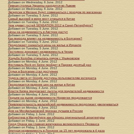
Добавил
on
Wednesday, 6 June. 2012
Пивная столица Украины находится во Львове
Добавил
on
Wednesday, 6 June. 2012
Экскурсии в Милане будут совмещаться с походом по магазинах
Добавил
on
Tuesday, 5 June. 2012
Самый высокий в мире мост открылся в Китае
Добавил
on
Tuesday, 5 June. 2012
Чем удивит гостей SENSATION 2012 в Санкт-Петербурге?
Добавил
on
Tuesday, 5 June. 2012
Цены на недвижимость в Австрии растут
Добавил
on
Tuesday, 5 June. 2012
Как природа влияет на недвижимость в Болгарии?
Добавил
on
Tuesday, 5 June. 2012
Продолжают снижаться цены на жилье в Израиле
Добавил
on
Tuesday, 5 June. 2012
Постоянно дорожает недвижимость в Чехии
Добавил
on
Tuesday, 5 June. 2012
Усадьба Колобка открылась рядом с Ульяновском
Добавил
on
Monday, 4 June. 2012
Фестиваль Rock en Seine пройдет в Париже десятый раз
Добавил
on
Monday, 4 June. 2012
Отдых в Болгарии стал доступнее
Добавил
on
Monday, 4 June. 2012
Чудеса света от Google доступны пользователям интернета
Добавил
on
Monday, 4 June. 2012
Продолжается падение цен на жилье в Китае
Добавил
on
Monday, 4 June. 2012
Власти Кипра предлагают льготы для покупателей недвижимости
Добавил
on
Monday, 4 June. 2012
Подъем на рынке недвижимости Норвегии продолжается
Добавил
on
Monday, 4 June. 2012
Привлекательность мальтийской недвижимости продолжает увеличиваться
Добавил
on
Monday, 4 June. 2012
Дом на Мосфильмовской признан лучшим в России
Добавил
on
Friday, 1 June. 2012
Библиотека в Магдебурге как образец оригинальной архитектуры
Добавил
on
Friday, 1 June. 2012
Город Оранж как главная жемчужина великолепного Прованса
Добавил
on
Friday, 1 June. 2012
Элитная недвижимость в Лондоне за 15 лет подорожала в 4 раза
Добавил
on
Friday, 1 June. 2012