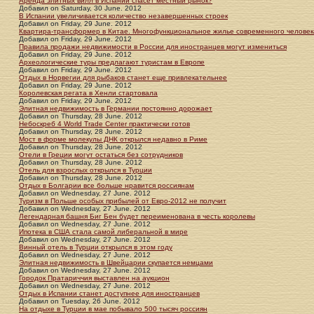
Аренда элитных вилл в Испании спасет местный рынок?
Добавил
on
Saturday, 30 June. 2012
В Испании увеличивается количество незавершенных строек
Добавил
on
Friday, 29 June. 2012
Квартира-трансформер в Китае. Многофункциональное жилье современного человек
Добавил
on
Friday, 29 June. 2012
Правила продажи недвижимости в России для иностранцев могут измениться
Добавил
on
Friday, 29 June. 2012
Археологические туры предлагают туристам в Европе
Добавил
on
Friday, 29 June. 2012
Отдых в Норвегии для рыбаков станет еще привлекательнее
Добавил
on
Friday, 29 June. 2012
Королевская регата в Хенли стартовала
Добавил
on
Friday, 29 June. 2012
Элитная недвижимость в Германии постоянно дорожает
Добавил
on
Thursday, 28 June. 2012
Небоскреб 4 World Trade Center практически готов
Добавил
on
Thursday, 28 June. 2012
Мост в форме молекулы ДНК открылся недавно в Риме
Добавил
on
Thursday, 28 June. 2012
Отели в Греции могут остаться без сотрудников
Добавил
on
Thursday, 28 June. 2012
Отель для взрослых открылся в Турции
Добавил
on
Thursday, 28 June. 2012
Отдых в Болгарии все больше нравится россиянам
Добавил
on
Wednesday, 27 June. 2012
Туризм в Польше особых прибылей от Евро-2012 не получит
Добавил
on
Wednesday, 27 June. 2012
Легендарная башня Биг Бен будет переименована в честь королевы
Добавил
on
Wednesday, 27 June. 2012
Ипотека в США стала самой либеральной в мире
Добавил
on
Wednesday, 27 June. 2012
Винный отель в Турции открылся в этом году
Добавил
on
Wednesday, 27 June. 2012
Элитная недвижимость в Швейцарии скупается немцами
Добавил
on
Wednesday, 27 June. 2012
Городок Пратариччия выставлен на аукцион
Добавил
on
Wednesday, 27 June. 2012
Отдых в Испании станет доступнее для иностранцев
Добавил
on
Tuesday, 26 June. 2012
На отдыхе в Турции в мае побывало 500 тысяч россиян