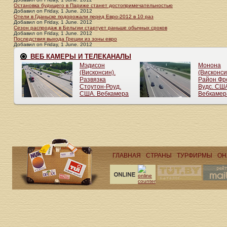
Остановка будущего в Париже станет достопримечательностью
Добавил
on
Friday, 1 June. 2012
Отели в Гданьске подорожали перед Евро-2012 в 10 раз
Добавил
on
Friday, 1 June. 2012
Сезон распродаж в Бельгии стартует раньше обычных сроков
Добавил
on
Friday, 1 June. 2012
Последствия выхода Греции из зоны евро
Добавил
on
Friday, 1 June. 2012
ГЛАВНАЯ
СТРАНЫ
ТУРФИРМЫ
ОН