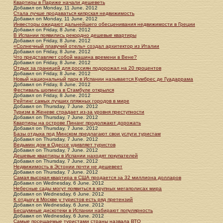
Квартиры в Париже начали дешеветь
Добавил
on
Monday, 11 June. 2012
Стала лучше продаваться кипрская недвижимость
Добавил
on
Monday, 11 June. 2012
Инвесторы ожидают дальнейшего обесценивания недвижимости в Греции
Добавил
on
Friday, 8 June. 2012
В Испании появились рекордно дешевые квартиры
Добавил
on
Friday, 8 June. 2012
«Солнечный плавучий отель» создал архитектор из Италии
Добавил
on
Friday, 8 June. 2012
Что представляет собой машина времени в Вене?
Добавил
on
Friday, 8 June. 2012
Отдых за границей для россиян подорожал на 20 процентов
Добавил
on
Friday, 8 June. 2012
Новый национальный парк в Испании называется Кумбрес де Гуадаррама
Добавил
on
Friday, 8 June. 2012
Фестиваль шопинга в Стамбуле открылся
Добавил
on
Friday, 8 June. 2012
Рейтинг самых лучших пляжных городов в мире
Добавил
on
Thursday, 7 June. 2012
Туризм в Женеве страдает из-за уровня преступности
Добавил
on
Thursday, 7 June. 2012
Квартиры на острове Пинанг продолжают дорожать
Добавил
on
Thursday, 7 June. 2012
Базы отдыха под Минском предлагают свои услуги туристам
Добавил
on
Thursday, 7 June. 2012
Ведьмин дом в Одессе удивляет туристов
Добавил
on
Thursday, 7 June. 2012
Дешевые квартиры в Испании находят покупателей
Добавил
on
Thursday, 7 June. 2012
Недвижимость в Эстонии почти не дешевеет
Добавил
on
Thursday, 7 June. 2012
Самая высокая квартира в США продается за 32 миллиона долларов
Добавил
on
Wednesday, 6 June. 2012
Небесные сады могут появиться в крупных мегаполисах мира
Добавил
on
Wednesday, 6 June. 2012
К отдыху в Москве у туристов есть ряд претензий
Добавил
on
Wednesday, 6 June. 2012
Бесшумные дискотеки в Испании набирают популярность
Добавил
on
Wednesday, 6 June. 2012
Самые посещаемые туристами страны назвала ВТО