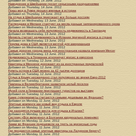
Добавил
on
Thursday, 14 June. 2012
Наводнение в Швейцарии грозит серьезными разрушениями
Добавил
on
Thursday, 14 June. 2012
Показ мод в Лувре прошел впервые в истории
Добавил
on
Thursday, 14 June. 2012
На отдых в Швейцарии приезжает все больше россиян
Добавил
on
Wednesday, 13 June. 2012
Распродажи в Милане стартуют на месяц раньше запланированного срока
Добавил
on
Wednesday, 13 June. 2012
Начала возвращать себе популярность недвижимость в Таиланде
Добавил
on
Wednesday, 13 June. 2012
Меркель считает недвижимость в Испании причиной кризиса в стране
Добавил
on
Wednesday, 13 June. 2012
Покупка дома в США является мечтой для американцев
Добавил
on
Wednesday, 13 June. 2012
Самые дорогие города мира для иностранцев назвала компания Mercer
Добавил
on
Wednesday, 13 June. 2012
Недвижимость в Германии игнорирует кризис в еврозоне
Добавил
on
Tuesday, 12 June. 2012
Квартиры в Мюнхене дорожают из-за иностранных покупателей
Добавил
on
Tuesday, 12 June. 2012
Купить остров в США можно за 42 тысячи долларов
Добавил
on
Tuesday, 12 June. 2012
Отдых в Крыму неожиданно стал популярнее во время Евро-2012
Добавил
on
Tuesday, 12 June. 2012
Павлины в Великобритании захватили целый поселок
Добавил
on
Tuesday, 12 June. 2012
Музей соли в Германии приглашает туристов на выставку
Добавил
on
Tuesday, 12 June. 2012
Какие супермаркеты считаются самыми дешевыми во Франции?
Добавил
on
Monday, 11 June. 2012
Элитные кемпинги как новый вид отдыха в Европе
Добавил
on
Monday, 11 June. 2012
Где находятся лучшие места для отдыха в Италии?
Добавил
on
Monday, 11 June. 2012
Систему «Все включено» в Болгарии кардинально поменяют
Добавил
on
Monday, 11 June. 2012
Замки во Франции подешевели на треть за кризисные годы
Добавил
on
Monday, 11 June. 2012
Где продаются самые элитные квартиры на Лазурном берегу?
Добавил
on
Monday, 11 June. 2012